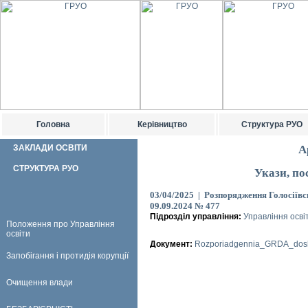
Головна
Керівництво
Структура РУО
ЗАКЛАДИ ОСВІТИ
А
СТРУКТУРА РУО
Укази, по
03/04/2025 | Розпорядження Голосіївсь
09.09.2024 № 477
Підрозділ управління:
Управління осві
Положення про Управління
освіти
Документ:
Rozporiadgennia_GRDA_doshk
Запобігання і протидія корупції
Очищення влади