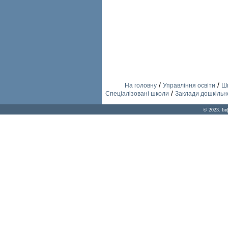
/
/
На головну
Управління освіти
Шк
/
Спеціалізовані школи
Заклади дошкільно
© 2023. Ін