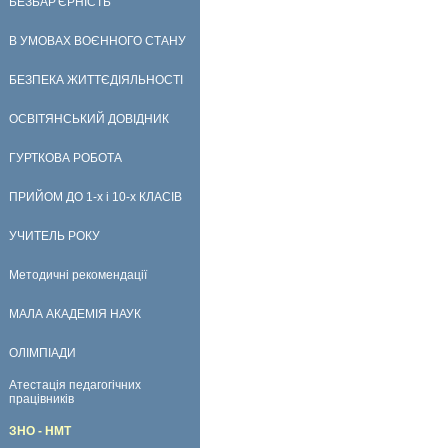
БЕЗБАР'ЄРНІСТЬ
В УМОВАХ ВОЄННОГО СТАНУ
БЕЗПЕКА ЖИТТЄДІЯЛЬНОСТІ
ОСВІТЯНСЬКИЙ ДОВІДНИК
ГУРТКОВА РОБОТА
ПРИЙОМ ДО 1-х і 10-х КЛАСІВ
УЧИТЕЛЬ РОКУ
Методичні рекомендації
МАЛА АКАДЕМІЯ НАУК
ОЛІМПІАДИ
Атестація педагогічних
працівників
ЗНО - НМТ