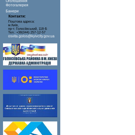
Оголошення
Фотогалерея
Банери
Контакти:
Поштова адреса:
м.Київ,
пр-т. Голосіївський, 118-Б
Тел.: +38(044) 257-12-57
osvita.golos@kyivcity.gov.ua