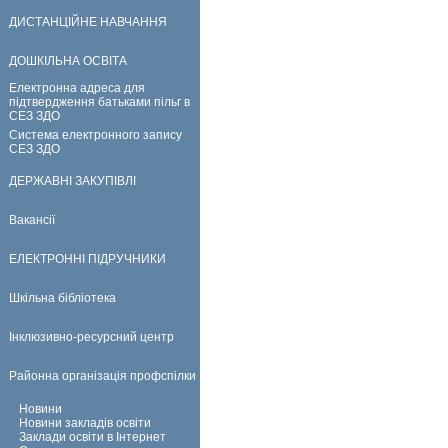
ДИСТАНЦІЙНЕ НАВЧАННЯ
ДОШКІЛЬНА ОСВІТА
Електронна адреса для
підтвердження батьками пільг в
СЕЗ ЗДО
Система електронного запису
СЕЗ ЗДО
ДЕРЖАВНІ ЗАКУПІВЛІ
Вакансії
ЕЛЕКТРОННІ ПІДРУЧНИКИ
Шкільна бібліотека
Інклюзивно-ресурсний центр
Районна організація профспілки
Новини
Новини закладів освіти
Заклади освіти в Інтернет