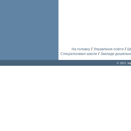
/
/
На головну
Управління освіти
Шк
/
Спеціалізовані школи
Заклади дошкільно
© 2023. Ін