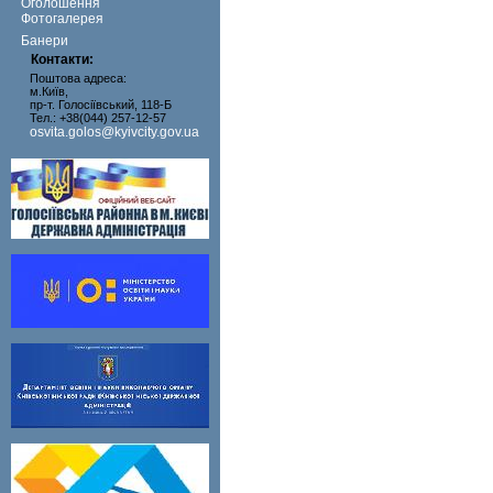
Оголошення
Фотогалерея
Банери
Контакти:
Поштова адреса:
м.Київ,
пр-т. Голосіївський, 118-Б
Тел.: +38(044) 257-12-57
osvita.golos@kyivcity.gov.ua