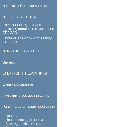
ДИСТАНЦІЙНЕ НАВЧАННЯ
ДОШКІЛЬНА ОСВІТА
Електронна адреса для
підтвердження батьками пільг в
СЕЗ ЗДО
Система електронного запису
СЕЗ ЗДО
ДЕРЖАВНІ ЗАКУПІВЛІ
Вакансії
ЕЛЕКТРОННІ ПІДРУЧНИКИ
Шкільна бібліотека
Інклюзивно-ресурсний центр
Районна організація профспілки
Новини
Новини закладів освіти
Заклади освіти в Інтернет