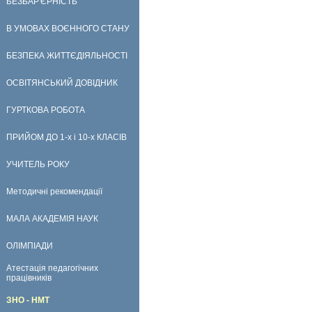
БЕЗБАР'ЄРНІСТЬ
В УМОВАХ ВОЄННОГО СТАНУ
БЕЗПЕКА ЖИТТЄДІЯЛЬНОСТІ
ОСВІТЯНСЬКИЙ ДОВІДНИК
ГУРТКОВА РОБОТА
ПРИЙОМ ДО 1-х і 10-х КЛАСІВ
УЧИТЕЛЬ РОКУ
Методичні рекомендації
МАЛА АКАДЕМІЯ НАУК
ОЛІМПІАДИ
Атестація педагогічних
працівників
ЗНО - НМТ