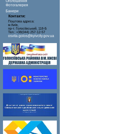
Оголошення
Фотогалерея
Банери
Контакти:
Поштова адреса:
м.Київ,
пр-т. Голосіївський, 118-Б
Тел.: +38(044) 257-12-57
osvita.golos@kyivcity.gov.ua