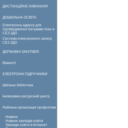
ДИСТАНЦІЙНЕ НАВЧАННЯ
ДОШКІЛЬНА ОСВІТА
Електронна адреса для
підтвердження батьками пільг в
СЕЗ ЗДО
Система електронного запису
СЕЗ ЗДО
ДЕРЖАВНІ ЗАКУПІВЛІ
Вакансії
ЕЛЕКТРОННІ ПІДРУЧНИКИ
Шкільна бібліотека
Інклюзивно-ресурсний центр
Районна організація профспілки
Новини
Новини закладів освіти
Заклади освіти в Інтернет