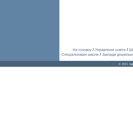
/
/
На головну
Управління освіти
Шк
/
Спеціалізовані школи
Заклади дошкільно
© 2023. Ін