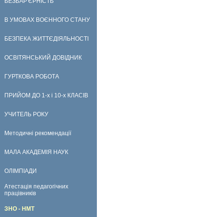
БЕЗБАР'ЄРНІСТЬ
В УМОВАХ ВОЄННОГО СТАНУ
БЕЗПЕКА ЖИТТЄДІЯЛЬНОСТІ
ОСВІТЯНСЬКИЙ ДОВІДНИК
ГУРТКОВА РОБОТА
ПРИЙОМ ДО 1-х і 10-х КЛАСІВ
УЧИТЕЛЬ РОКУ
Методичні рекомендації
МАЛА АКАДЕМІЯ НАУК
ОЛІМПІАДИ
Атестація педагогічних
працівників
ЗНО - НМТ