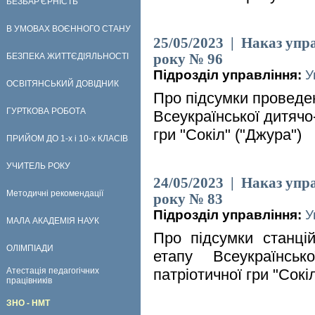
БЕЗБАР'ЄРНІСТЬ
В УМОВАХ ВОЄННОГО СТАНУ
25/05/2023 | Наказ упра
БЕЗПЕКА ЖИТТЄДІЯЛЬНОСТІ
року № 96
Підрозділ управління:
У
ОСВІТЯНСЬКИЙ ДОВІДНИК
Про підсумки проведен
ГУРТКОВА РОБОТА
Всеукраїнської дитячо
гри "Сокіл" ("Джура")
ПРИЙОМ ДО 1-х і 10-х КЛАСІВ
УЧИТЕЛЬ РОКУ
24/05/2023 | Наказ упра
Методичні рекомендації
року № 83
Підрозділ управління:
У
МАЛА АКАДЕМІЯ НАУК
Про підсумки станцій
ОЛІМПІАДИ
етапу Всеукраїнсько
Атестація педагогічних
патріотичної гри "Сокі
працівників
ЗНО - НМТ