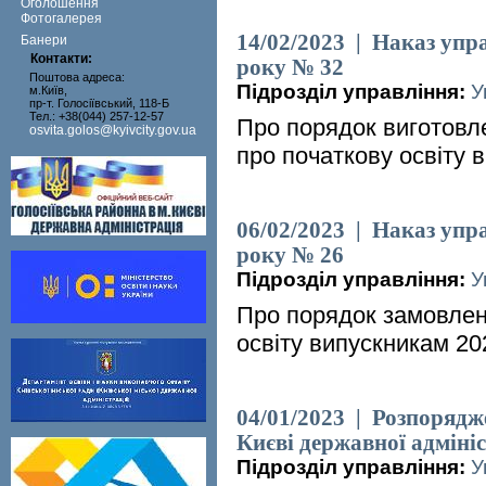
Оголошення
Фотогалерея
14/02/2023 | Наказ упра
Банери
Контакти:
року № 32
Поштова адреса:
Підрозділ управління:
У
м.Київ,
пр-т. Голосіївський, 118-Б
Тел.: +38(044) 257-12-57
Про порядок виготовле
osvita.golos@kyivcity.gov.ua
про початкову освіту в
06/02/2023 | Наказ упра
року № 26
Підрозділ управління:
У
Про порядок замовлен
освіту випускникам 20
04/01/2023 | Розпорядже
Києві державної адмініс
Підрозділ управління:
У