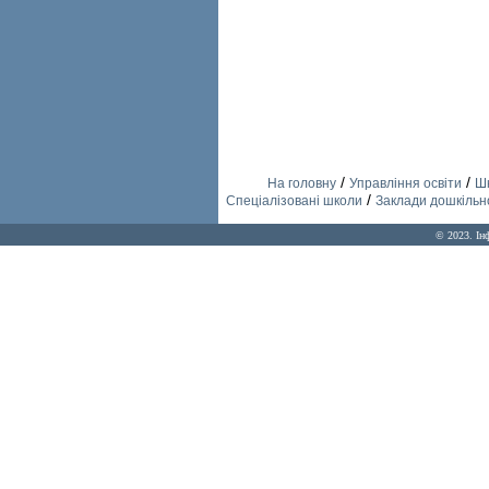
/
/
На головну
Управління освіти
Шк
/
Спеціалізовані школи
Заклади дошкільно
© 2023. Ін