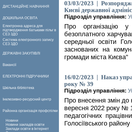
03/03/2023 | Розпорядже
ДИСТАНЦІЙНЕ НАВЧАННЯ
Києві державної адмініс
Підрозділ управління:
У
ДОШКІЛЬНА ОСВІТА
Про організацію у
Електронна адреса для
підтвердження батьками пільг в
безоплатного харчуван
СЕЗ ЗДО
Система електронного запису
середньої освіти Гол
СЕЗ ЗДО
заснованих на комуна
ДЕРЖАВНІ ЗАКУПІВЛІ
громади міста Києва"
Вакансії
16/02/2023 | Наказ упра
ЕЛЕКТРОННІ ПІДРУЧНИКИ
року № 39
Шкільна бібліотека
Підрозділ управління:
У
Про внесення змін до 
Інклюзивно-ресурсний центр
вересня 2022 року № 
Районна організація профспілки
педагогічних працівник
Новини
Голосіївського району
Новини закладів освіти
Заклади освіти в Інтернет