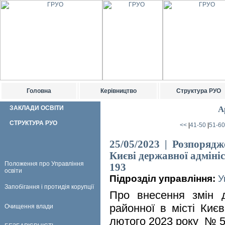
Головна
Керівництво
Структура РУО
ЗАКЛАДИ ОСВІТИ
А
СТРУКТУРА РУО
<<
|
41-50
|
51-60
25/05/2023 | Розпорядже
Києві державної адмініс
Положення про Управління
193
освіти
Підрозділ управління:
У
Запобігання і протидія корупції
Про внесення змін д
районної в місті Києв
Очищення влади
лютого 2023 року № 