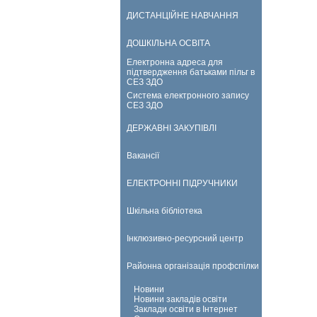
ДИСТАНЦІЙНЕ НАВЧАННЯ
ДОШКІЛЬНА ОСВІТА
Електронна адреса для
підтвердження батьками пільг в
СЕЗ ЗДО
Система електронного запису
СЕЗ ЗДО
ДЕРЖАВНІ ЗАКУПІВЛІ
Вакансії
ЕЛЕКТРОННІ ПІДРУЧНИКИ
Шкільна бібліотека
Інклюзивно-ресурсний центр
Районна організація профспілки
Новини
Новини закладів освіти
Заклади освіти в Інтернет