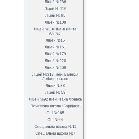
Ліцей №286
Ліцей № 116
Ліцей № 85
Ліцей №108
Ліцей №130 імені Данте
Аліг'єрі
Ліцей №15
Ліцей №151
Ліцей №179
Ліцей №220
Ліцей №269
Ліцей №319 імені Валерія
Лобановського
Ліцей №33
Ліцей № 59
Ліцей №92 імені Івана Франка
Початкова школа "Барвінок"
СШ №165
СШ №44
Спеціальна школа №11
Спеціальна школа №7