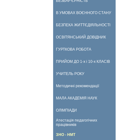
БЕЗБАР'ЄРНІСТЬ
В УМОВАХ ВОЄННОГО СТАНУ
БЕЗПЕКА ЖИТТЄДІЯЛЬНОСТІ
ОСВІТЯНСЬКИЙ ДОВІДНИК
ГУРТКОВА РОБОТА
ПРИЙОМ ДО 1-х і 10-х КЛАСІВ
УЧИТЕЛЬ РОКУ
Методичні рекомендації
МАЛА АКАДЕМІЯ НАУК
ОЛІМПІАДИ
Атестація педагогічних
працівників
ЗНО - НМТ