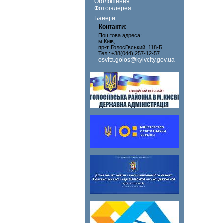
Оголошення
Фотогалерея
Банери
Контакти:
Поштова адреса:
м.Київ,
пр-т. Голосіївський, 118-Б
Тел.: +38(044) 257-12-57
osvita.golos@kyivcity.gov.ua