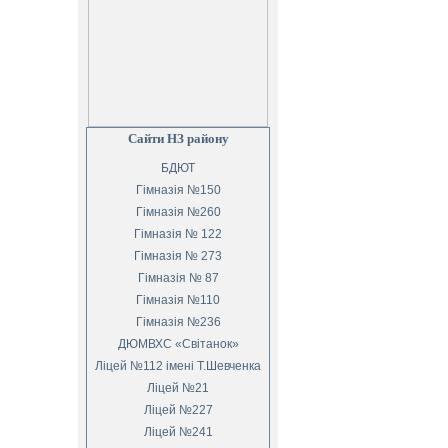
Сайти НЗ району
БДЮТ
Гімназія №150
Гімназія №260
Гімназія № 122
Гімназія № 273
Гімназія № 87
Гімназія №110
Гімназія №236
ДЮМВХС «Світанок»
Ліцей №112 імені Т.Шевченка
Ліцей №21
Ліцей №227
Ліцей №241