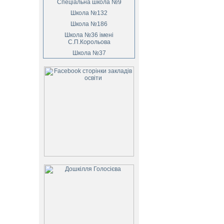
Спеціальна школа №9
Школа №132
Школа №186
Школа №36 імені
С.П.Корольова
Школа №37