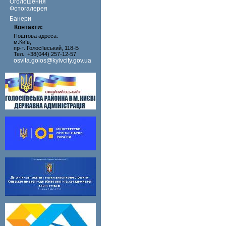
Оголошення
Фотогалерея
Банери
Контакти:
Поштова адреса:
м.Київ,
пр-т. Голосіївський, 118-Б
Тел.: +38(044) 257-12-57
osvita.golos@kyivcity.gov.ua