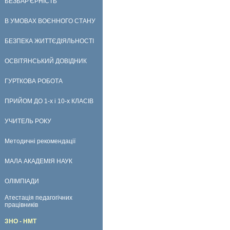
БЕЗБАР'ЄРНІСТЬ
В УМОВАХ ВОЄННОГО СТАНУ
БЕЗПЕКА ЖИТТЄДІЯЛЬНОСТІ
ОСВІТЯНСЬКИЙ ДОВІДНИК
ГУРТКОВА РОБОТА
ПРИЙОМ ДО 1-х і 10-х КЛАСІВ
УЧИТЕЛЬ РОКУ
Методичні рекомендації
МАЛА АКАДЕМІЯ НАУК
ОЛІМПІАДИ
Атестація педагогічних
працівників
ЗНО - НМТ