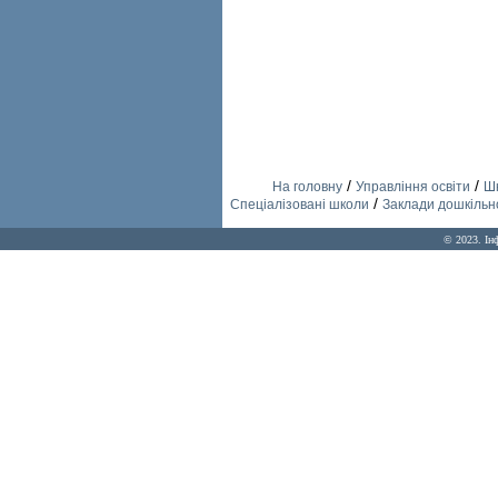
/
/
На головну
Управління освіти
Шк
/
Спеціалізовані школи
Заклади дошкільно
© 2023. Ін