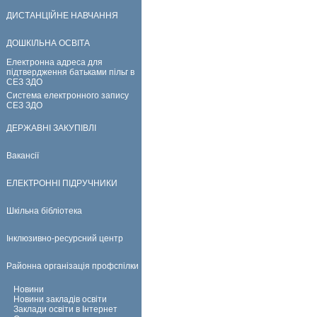
ДИСТАНЦІЙНЕ НАВЧАННЯ
ДОШКІЛЬНА ОСВІТА
Електронна адреса для
підтвердження батьками пільг в
СЕЗ ЗДО
Система електронного запису
СЕЗ ЗДО
ДЕРЖАВНІ ЗАКУПІВЛІ
Вакансії
ЕЛЕКТРОННІ ПІДРУЧНИКИ
Шкільна бібліотека
Інклюзивно-ресурсний центр
Районна організація профспілки
Новини
Новини закладів освіти
Заклади освіти в Інтернет