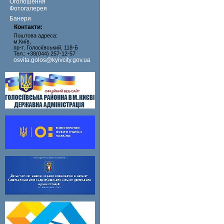
Оголошення
Фотогалерея
Банери
Контакти:
Поштова адреса:
м.Київ,
пр-т. Голосіївський, 118-Б
Тел.: +38(044) 257-12-57
osvita.golos@kyivcity.gov.ua