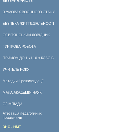
БЕЗБАР'ЄРНІСТЬ
В УМОВАХ ВОЄННОГО СТАНУ
БЕЗПЕКА ЖИТТЄДІЯЛЬНОСТІ
ОСВІТЯНСЬКИЙ ДОВІДНИК
ГУРТКОВА РОБОТА
ПРИЙОМ ДО 1-х і 10-х КЛАСІВ
УЧИТЕЛЬ РОКУ
Методичні рекомендації
МАЛА АКАДЕМІЯ НАУК
ОЛІМПІАДИ
Атестація педагогічних
працівників
ЗНО - НМТ