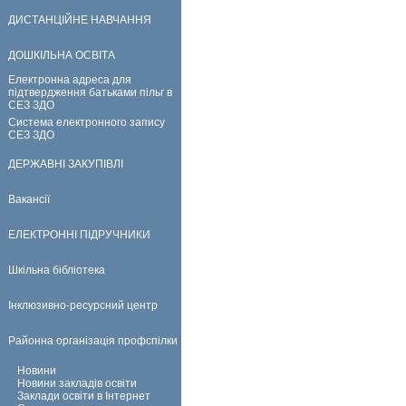
ДИСТАНЦІЙНЕ НАВЧАННЯ
ДОШКІЛЬНА ОСВІТА
Електронна адреса для
підтвердження батьками пільг в
СЕЗ ЗДО
Система електронного запису
СЕЗ ЗДО
ДЕРЖАВНІ ЗАКУПІВЛІ
Вакансії
ЕЛЕКТРОННІ ПІДРУЧНИКИ
Шкільна бібліотека
Інклюзивно-ресурсний центр
Районна організація профспілки
Новини
Новини закладів освіти
Заклади освіти в Інтернет