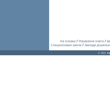
/
/
На головну
Управління освіти
Шк
/
Спеціалізовані школи
Заклади дошкільно
© 2023. Ін