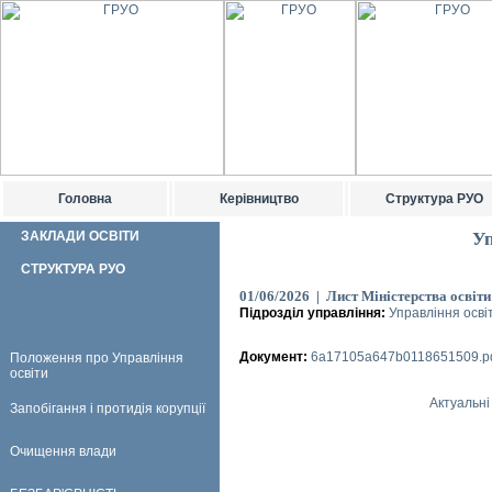
Головна
Керівництво
Структура РУО
ЗАКЛАДИ ОСВІТИ
Уп
СТРУКТУРА РУО
01/06/2026 | Лист Міністерства освіти
Підрозділ управління:
Управління осві
Документ:
6a17105a647b0118651509.p
Положення про Управління
освіти
Актуальні
Запобігання і протидія корупції
Очищення влади