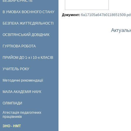
БЕЗБАР'ЄРНІСТЬ
В УМОВАХ ВОЄННОГО СТАНУ
Документ:
6a17105a647b0118651509.pd
БЕЗПЕКА ЖИТТЄДІЯЛЬНОСТІ
Актуаль
ОСВІТЯНСЬКИЙ ДОВІДНИК
ГУРТКОВА РОБОТА
ПРИЙОМ ДО 1-х і 10-х КЛАСІВ
УЧИТЕЛЬ РОКУ
Методичні рекомендації
МАЛА АКАДЕМІЯ НАУК
ОЛІМПІАДИ
Атестація педагогічних
працівників
ЗНО - НМТ