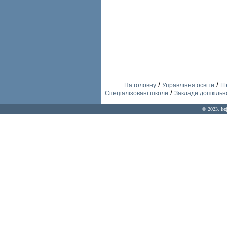
/
/
На головну
Управління освіти
Шк
/
Спеціалізовані школи
Заклади дошкільно
© 2023. Ін