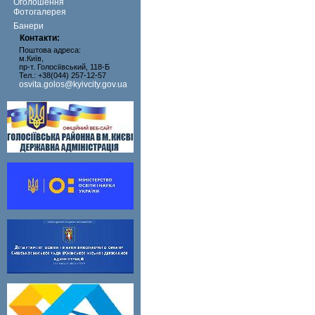
Оголошення
Фотогалерея
Банери
Контакти:
Поштова адреса:
м.Київ,
пр-т. Голосіївський, 118-Б
Тел.: +38(044) 257-12-57
osvita.golos@kyivcity.gov.ua