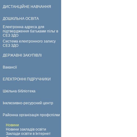
ДИСТАНЦІЙНЕ НАВЧАННЯ
ДОШКІЛЬНА ОСВІТА
Електронна адреса для
підтвердження батьками пільг в
СЕЗ ЗДО
Система електронного запису
СЕЗ ЗДО
ДЕРЖАВНІ ЗАКУПІВЛІ
Вакансії
ЕЛЕКТРОННІ ПІДРУЧНИКИ
Шкільна бібліотека
Інклюзивно-ресурсний центр
Районна організація профспілки
Новини
Новини закладів освіти
Заклади освіти в Інтернет