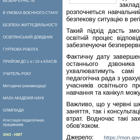
БЕЗБАР'ЄРНІСТЬ
закла
розпочнеться навчальний
В УМОВАХ ВОЄННОГО СТАНУ
безпекову ситуацію в рег
БЕЗПЕКА ЖИТТЄДІЯЛЬНОСТІ
Такий підхід дасть змо
освітній процес відпов
ОСВІТЯНСЬКИЙ ДОВІДНИК
забезпечуючи безперервн
ГУРТКОВА РОБОТА
Фактичну дату заверше
ПРИЙОМ ДО 1-х і 10-х КЛАСІВ
останнього дзвоника
ухвалюватимуть самі 
УЧИТЕЛЬ РОКУ
педагогічна рада з ураху
учасників освітнього 
Методичні рекомендації
навчання та канікул можу
МАЛА АКАДЕМІЯ НАУК
Важливо, що у червні ш
заняття, так і консульта
ОЛІМПІАДИ
втрат. Водночас такі за
Атестація педагогічних
обов'язком.
працівників
ЗНО - НМТ
Джерело:
https://mon.gov