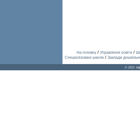
/
/
На головну
Управління освіти
Шк
/
Спеціалізовані школи
Заклади дошкільно
© 2023. Ін