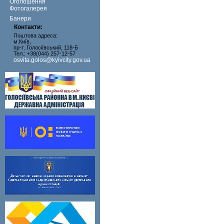
Оголошення
Фотогалерея
Банери
Контакти:
Поштова адреса:
м.Київ,
пр-т. Голосіївський, 118-Б
Тел.: +38(044) 257-12-57
osvita.golos@kyivcity.gov.ua