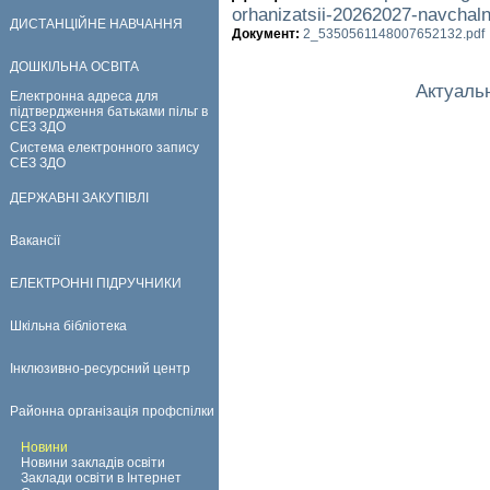
orhanizatsii-20262027-navchal
ДИСТАНЦІЙНЕ НАВЧАННЯ
Документ:
2_5350561148007652132.pdf
ДОШКІЛЬНА ОСВІТА
Актуаль
Електронна адреса для
підтвердження батьками пільг в
СЕЗ ЗДО
Система електронного запису
СЕЗ ЗДО
ДЕРЖАВНІ ЗАКУПІВЛІ
Вакансії
ЕЛЕКТРОННІ ПІДРУЧНИКИ
Шкільна бібліотека
Інклюзивно-ресурсний центр
Районна організація профспілки
Новини
Новини закладів освіти
Заклади освіти в Інтернет