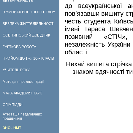
БЕЗБАР'ЄРНІСТЬ
до всеукраїнської а
пов’язавши вишиту стр
В УМОВАХ ВОЄННОГО СТАНУ
честь студента Київсь
БЕЗПЕКА ЖИТТЄДІЯЛЬНОСТІ
імені Тараса Шевчен
позивний «СТІЧ»,
ОСВІТЯНСЬКИЙ ДОВІДНИК
незалежність України 
ГУРТКОВА РОБОТА
області.
ПРИЙОМ ДО 1-х і 10-х КЛАСІВ
Нехай вишита стрічка
УЧИТЕЛЬ РОКУ
знаком вдячності ти
Методичні рекомендації
МАЛА АКАДЕМІЯ НАУК
ОЛІМПІАДИ
Атестація педагогічних
працівників
ЗНО - НМТ