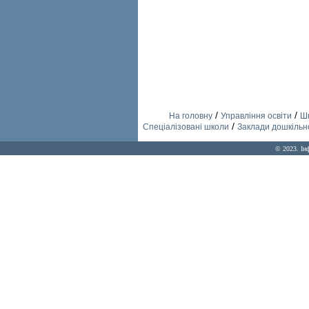
/
/
На головну
Управління освіти
Шк
/
Спеціалізовані школи
Заклади дошкільно
© 2023. Ін