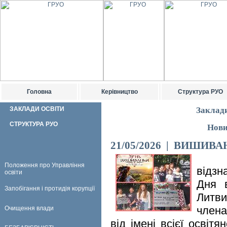
Головна
Керівництво
Структура РУО
ЗАКЛАДИ ОСВІТИ
Заклади
СТРУКТУРА РУО
Нови
21/05/2026 | ВИШИВ
21 т
Положення про Управління
відзн
освіти
Дня 
Запобігання і протидія корупції
Литви
члена
Очищення влади
від імені всієї освіт