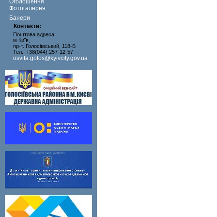
Оголошення
Фотогалерея
Банери
Контакти:
Поштова адреса:
м.Київ,
пр-т. Голосіївський, 118-Б
Тел.: +38(044) 257-12-57
osvita.golos@kyivcity.gov.ua