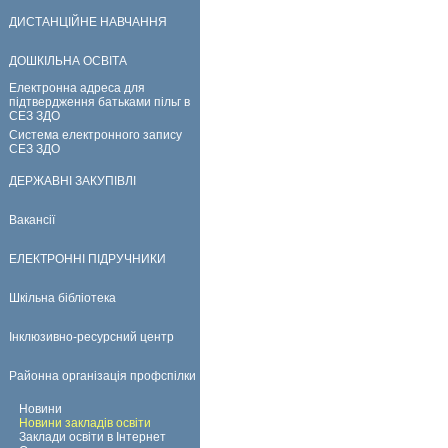
ДИСТАНЦІЙНЕ НАВЧАННЯ
ДОШКІЛЬНА ОСВІТА
Електронна адреса для
підтвердження батьками пільг в
СЕЗ ЗДО
Система електронного запису
СЕЗ ЗДО
ДЕРЖАВНІ ЗАКУПІВЛІ
Вакансії
ЕЛЕКТРОННІ ПІДРУЧНИКИ
Шкільна бібліотека
Інклюзивно-ресурсний центр
Районна організація профспілки
Новини
Новини закладів освіти
Заклади освіти в Інтернет