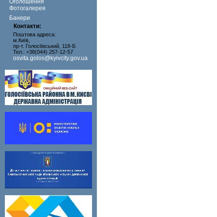
Оголошення
Фотогалерея
Банери
Контакти:
Поштова адреса:
м.Київ,
пр-т. Голосіївський, 118-Б
Тел.: +38(044) 257-12-57
osvita.golos@kyivcity.gov.ua