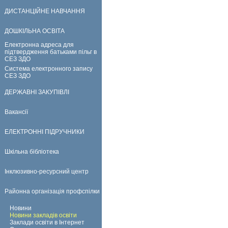
ДИСТАНЦІЙНЕ НАВЧАННЯ
ДОШКІЛЬНА ОСВІТА
Електронна адреса для
підтвердження батьками пільг в
СЕЗ ЗДО
Система електронного запису
СЕЗ ЗДО
ДЕРЖАВНІ ЗАКУПІВЛІ
Вакансії
ЕЛЕКТРОННІ ПІДРУЧНИКИ
Шкільна бібліотека
Інклюзивно-ресурсний центр
Районна організація профспілки
Новини
Новини закладів освіти
Заклади освіти в Інтернет