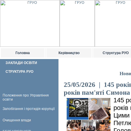
Головна
Керівництво
Структура РУО
ЗАКЛАДИ ОСВІТИ
СТРУКТУРА РУО
Нови
25/05/2026 | 145 рокі
років пам'яті Симон
Положення про Управління
145 р
освіти
років
Запобігання і протидія корупції
Цими 
Очищення влади
Петлю
Голов