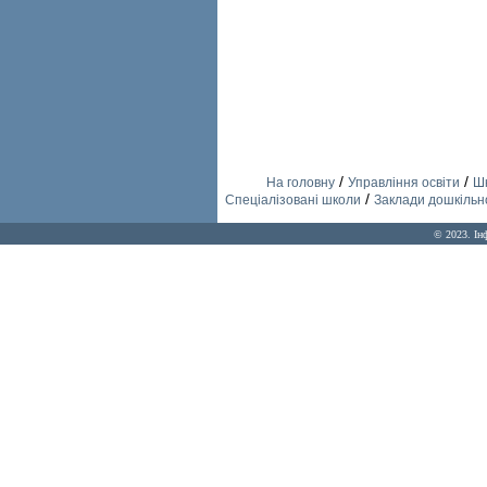
/
/
На головну
Управління освіти
Шк
/
Спеціалізовані школи
Заклади дошкільно
© 2023. Ін