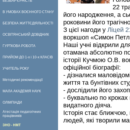
БЕЗБАР'ЄРНІСТЬ
22 тр
В УМОВАХ ВОЄННОГО СТАНУ
його народження, а сьо
роковини його трагічно
БЕЗПЕКА ЖИТТЄДІЯЛЬНОСТІ
З цієї нагоди у
Ліцей 2
ОСВІТЯНСЬКИЙ ДОВІДНИК
воркшоп «Симон Петлю
Наші учні відкрили дл
ГУРТКОВА РОБОТА
отамана абсолютно по
ПРИЙОМ ДО 1-х і 10-х КЛАСІВ
історії Кучмою О.В. в
офіційної біографії:
УЧИТЕЛЬ РОКУ
- дізналися маловідом
Методичні рекомендації
життя та бунтівних сту
- дослідили його захоп
МАЛА АКАДЕМІЯ НАУК
- буквально по кроках
ОЛІМПІАДИ
видатного діяча.
Історія стає ближчою,
Атестація педагогічних
працівників
людей, які творили ма
ЗНО - НМТ