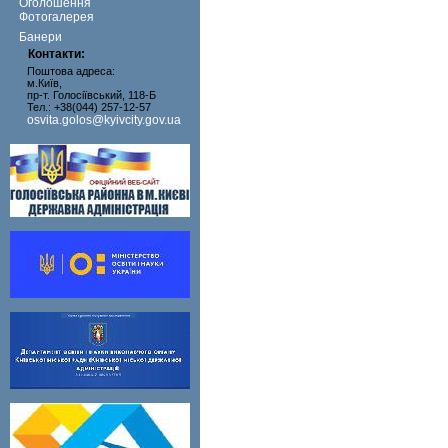
Оголошення
Фотогалерея
Банери
Контакти:
Поштова адреса:
м.Київ,
пр-т. Голосіївський, 118-Б
Тел.: +38(044) 257-12-57
osvita.golos@kyivcity.gov.ua