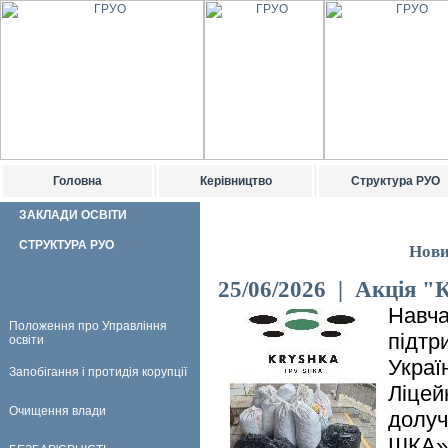
Головна
Керівництво
Структура РУО
ЗАКЛАДИ ОСВІТИ
СТРУКТУРА РУО
Нови
25/06/2026 | Акція 
Навча
Положення про Управління
підтр
освіти
Украї
Запобігання і протидія корупції
Ліцей
Очищення влади
долуч
ШКА»,