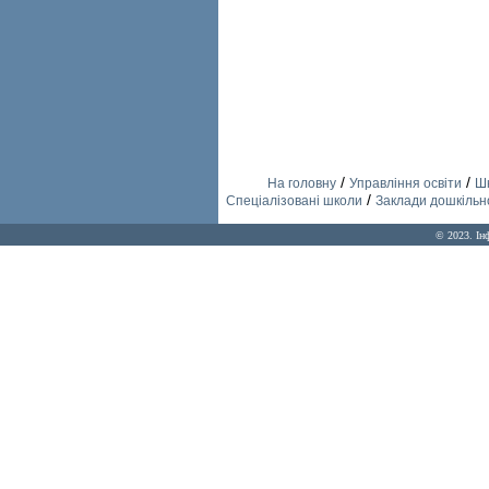
/
/
На головну
Управління освіти
Шк
/
Спеціалізовані школи
Заклади дошкільно
© 2023. Ін