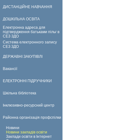
ДИСТАНЦІЙНЕ НАВЧАННЯ
ДОШКІЛЬНА ОСВІТА
Електронна адреса для
підтвердження батьками пільг в
СЕЗ ЗДО
Система електронного запису
СЕЗ ЗДО
ДЕРЖАВНІ ЗАКУПІВЛІ
Вакансії
ЕЛЕКТРОННІ ПІДРУЧНИКИ
Шкільна бібліотека
Інклюзивно-ресурсний центр
Районна організація профспілки
Новини
Новини закладів освіти
Заклади освіти в Інтернет