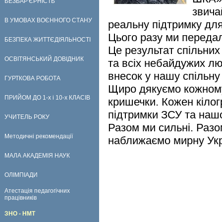
БЕЗБАР'ЄРНІСТЬ
звича
В УМОВАХ ВОЄННОГО СТАНУ
реальну підтримку для
Цього разу ми передал
БЕЗПЕКА ЖИТТЄДІЯЛЬНОСТІ
Це результат спільних 
ОСВІТЯНСЬКИЙ ДОВІДНИК
та всіх небайдужих лю
внесок у нашу спільну
ГУРТКОВА РОБОТА
Щиро дякуємо кожному,
ПРИЙОМ ДО 1-х і 10-х КЛАСІВ
кришечки. Кожен кіло
підтримки ЗСУ та наш
УЧИТЕЛЬ РОКУ
Разом ми сильні. Раз
Методичні рекомендації
наближаємо мирну Укр
МАЛА АКАДЕМІЯ НАУК
ОЛІМПІАДИ
Атестація педагогічних
працівників
ЗНО - НМТ