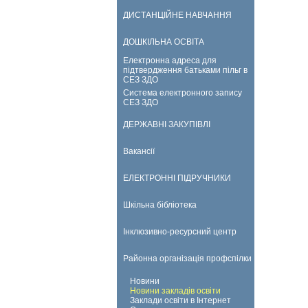
ДИСТАНЦІЙНЕ НАВЧАННЯ
ДОШКІЛЬНА ОСВІТА
Електронна адреса для
підтвердження батьками пільг в
СЕЗ ЗДО
Система електронного запису
СЕЗ ЗДО
ДЕРЖАВНІ ЗАКУПІВЛІ
Вакансії
ЕЛЕКТРОННІ ПІДРУЧНИКИ
Шкільна бібліотека
Інклюзивно-ресурсний центр
Районна організація профспілки
Новини
Новини закладів освіти
Заклади освіти в Інтернет