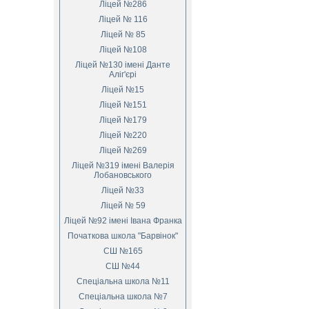
Ліцей №286
Ліцей № 116
Ліцей № 85
Ліцей №108
Ліцей №130 імені Данте
Аліг'єрі
Ліцей №15
Ліцей №151
Ліцей №179
Ліцей №220
Ліцей №269
Ліцей №319 імені Валерія
Лобановського
Ліцей №33
Ліцей № 59
Ліцей №92 імені Івана Франка
Початкова школа "Барвінок"
СШ №165
СШ №44
Спеціальна школа №11
Спеціальна школа №7