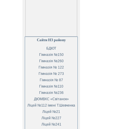
Сайти НЗ району
БДЮТ
Гімназія №150
Гімназія №260
Гімназія № 122
Гімназія № 273
Гімназія № 87
Гімназія №110
Гімназія №236
ДЮМВХС «Світанок»
Ліцей №112 імені Т.Шевченка
Ліцей №21
Ліцей №227
Ліцей №241