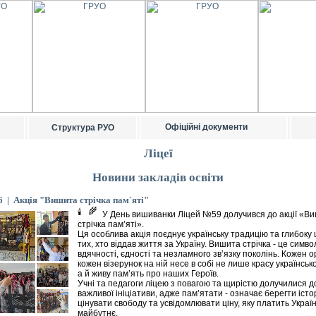
Офіційні документи
Структура РУО
Ліцеї
Новини закладів освіти
6 | Акція "Вишита стрічка пам`яті"
У День вишиванки Ліцей №59 долучився до акції «В
стрічка пам’яті».
Ця особлива акція поєднує українську традицію та глибоку
тих, хто віддав життя за Україну. Вишита стрічка - це симво
вдячності, єдності та незламного зв’язку поколінь. Кожен 
кожен візерунок на ній несе в собі не лише красу українсько
а й живу пам’ять про наших Героїв.
Учні та педагоги ліцею з повагою та щирістю долучилися до
важливої ініціативи, адже пам’ятати - означає берегти істо
цінувати свободу та усвідомлювати ціну, яку платить Україн
майбутнє.