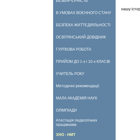
БЕЗБАР'ЄРНІСТЬ
нашу істо
В УМОВАХ ВОЄННОГО СТАНУ
БЕЗПЕКА ЖИТТЄДІЯЛЬНОСТІ
ОСВІТЯНСЬКИЙ ДОВІДНИК
ГУРТКОВА РОБОТА
ПРИЙОМ ДО 1-х і 10-х КЛАСІВ
УЧИТЕЛЬ РОКУ
Методичні рекомендації
МАЛА АКАДЕМІЯ НАУК
ОЛІМПІАДИ
Атестація педагогічних
працівників
ЗНО - НМТ