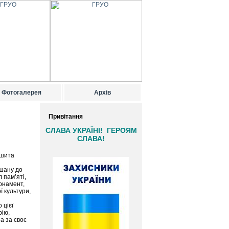
Фотогалерея
Архів
Привітання
СЛАВА УКРАЇНІ! ГЕРОЯМ
СЛАВА!
ишита
 шану до
л пам’яті,
орнамент,
ї культури,
 цієї
рію,
а за своє