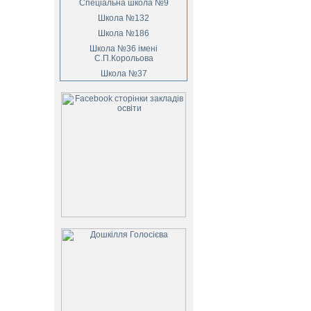
Спеціальна школа №9
Школа №132
Школа №186
Школа №36 імені
С.П.Корольова
Школа №37