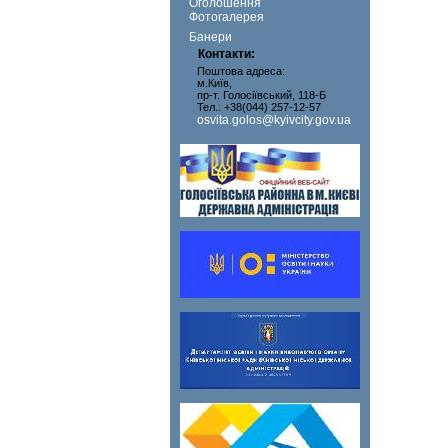
Оголошення
Фотогалерея
Банери
Контакти:
Поштова адреса:
м.Київ,
пр-т. Голосіївський, 118-Б
Тел.: +38(044) 257-12-57
osvita.golos@kyivcity.gov.ua