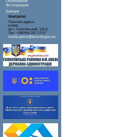
Оголошення
Фотогалерея
Банери
Контакти:
Поштова адреса:
м.Київ,
пр-т. Голосіївський, 118-Б
Тел.: +38(044) 257-12-57
osvita.golos@kyivcity.gov.ua