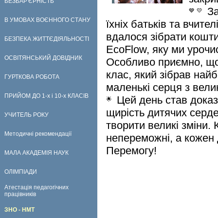
БЕЗБАР'ЄРНІСТЬ
За
В УМОВАХ ВОЄННОГО СТАНУ
їхніх батьків та вчите
вдалося зібрати кошти
БЕЗПЕКА ЖИТТЄДІЯЛЬНОСТІ
EcoFlow, яку ми уроч
ОСВІТЯНСЬКИЙ ДОВІДНИК
Особливо приємно, що 
клас, який зібрав най
ГУРТКОВА РОБОТА
маленькі серця з вел
ПРИЙОМ ДО 1-х і 10-х КЛАСІВ
Цей день став доказо
щирість дитячих сердец
УЧИТЕЛЬ РОКУ
творити великі зміни.
Методичні рекомендації
непереможні, а кожен
Перемогу!
МАЛА АКАДЕМІЯ НАУК
ОЛІМПІАДИ
Атестація педагогічних
працівників
ЗНО - НМТ