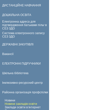
ДИСТАНЦІЙНЕ НАВЧАННЯ
ДОШКІЛЬНА ОСВІТА
Електронна адреса для
підтвердження батьками пільг в
СЕЗ ЗДО
Система електронного запису
СЕЗ ЗДО
ДЕРЖАВНІ ЗАКУПІВЛІ
Вакансії
ЕЛЕКТРОННІ ПІДРУЧНИКИ
Шкільна бібліотека
Інклюзивно-ресурсний центр
Районна організація профспілки
Новини
Новини закладів освіти
Заклади освіти в Інтернет