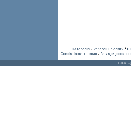
/
/
На головну
Управління освіти
Шк
/
Спеціалізовані школи
Заклади дошкільно
© 2023. Ін