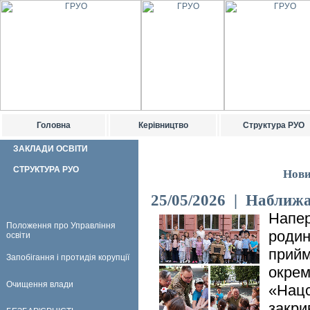
Головна
Керівництво
Структура РУО
ЗАКЛАДИ ОСВІТИ
СТРУКТУРА РУО
Нови
25/05/2026 | Наближ
Напер
Положення про Управління
родин
освіти
прийм
Запобігання і протидія корупції
окрем
Очищення влади
«Нацс
закри