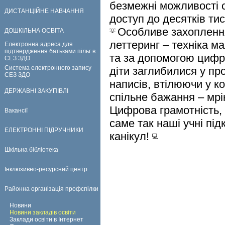
безмежні можливості 
ДИСТАНЦІЙНЕ НАВЧАННЯ
доступ до десятків ти
Особливе захоплення
ДОШКІЛЬНА ОСВІТА
леттеринг – техніка м
Електронна адреса для
підтвердження батьками пільг в
та за допомогою цифро
СЕЗ ЗДО
Система електронного запису
діти заглибилися у п
СЕЗ ЗДО
написів, втілюючи у к
ДЕРЖАВНІ ЗАКУПІВЛІ
спільне бажання – мрі
Цифрова грамотність, т
Вакансії
саме так наші учні пі
ЕЛЕКТРОННІ ПІДРУЧНИКИ
канікул!
Шкільна бібліотека
Інклюзивно-ресурсний центр
Районна організація профспілки
Новини
Новини закладів освіти
Заклади освіти в Інтернет