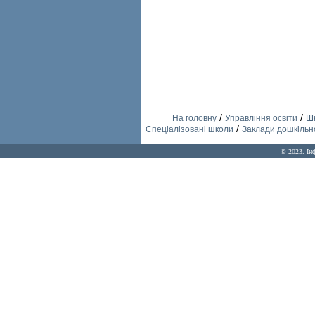
/
/
На головну
Управління освіти
Шк
/
Спеціалізовані школи
Заклади дошкільно
© 2023. Ін