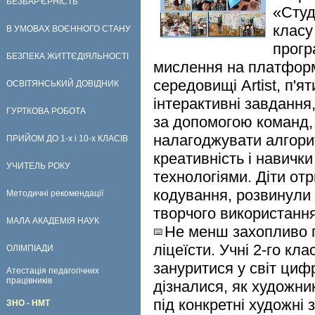
БЕЗБАР'ЄРНІСТЬ
«Студі
класу
В УМОВАХ ВОЄННОГО СТАНУ
прогр
БЕЗПЕКА ЖИТТЄДІЯЛЬНОСТІ
мислення на платфор
середовищі Artist, п'
ОСВІТЯНСЬКИЙ ДОВІДНИК
інтерактивні завдання
ГУРТКОВА РОБОТА
за допомогою команд,
налагоджувати алгорит
ПРИЙОМ ДО 1-х і 10-х КЛАСІВ
креативність і навичк
УЧИТЕЛЬ РОКУ
технологіями. Діти от
кодування, розвинули 
Методичні рекомендації
творчого використання
МАЛА АКАДЕМІЯ НАУК
Не менш захопливо п
ліцеїсти. Учні 2-го кл
ОЛІМПІАДИ
зануритися у світ циф
Атестація педагогічних
працівників
дізналися, як художни
під конкретні художні 
ЗНО - НМТ