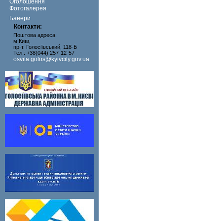
Оголошення
Фотогалерея
Банери
Контакти:
Поштова адреса:
м.Київ,
пр-т. Голосіївський, 118-Б
Тел.: +38(044) 257-12-57
osvita.golos@kyivcity.gov.ua