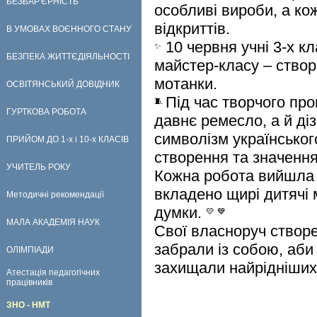
БЕЗБАР'ЄРНІСТЬ
особливі вироби, а кож
відкриттів.
В УМОВАХ ВОЄННОГО СТАНУ
10 червня учні 3-х к
БЕЗПЕКА ЖИТТЄДІЯЛЬНОСТІ
майстер-класу – створ
мотанки.
ОСВІТЯНСЬКИЙ ДОВІДНИК
Під час творчого пр
ГУРТКОВА РОБОТА
давнє ремесло, а й ді
символізм українського
ПРИЙОМ ДО 1-х і 10-х КЛАСІВ
створення та значення
УЧИТЕЛЬ РОКУ
Кожна робота вийшла 
вкладено щирі дитячі м
Методичні рекомендації
думки.
МАЛА АКАДЕМІЯ НАУК
Свої власноруч створе
забрали із собою, аби
ОЛІМПІАДИ
захищали найрідніших
Атестація педагогічних
працівників
ЗНО - НМТ