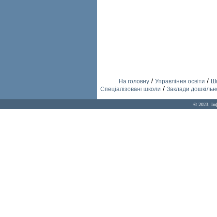
/
/
На головну
Управління освіти
Шк
/
Спеціалізовані школи
Заклади дошкільно
© 2023. Ін