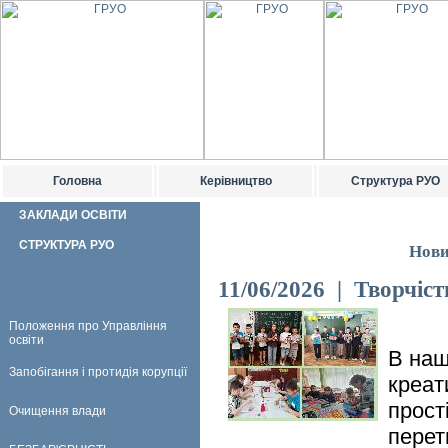
Головна
Керівництво
Структура РУО
ЗАКЛАДИ ОСВІТИ
СТРУКТУРА РУО
Нови
11/06/2026 | Творчіст
Положення про Управління
освіти
В наш
Запобігання і протидія корупції
креат
прост
Очищення влади
перет