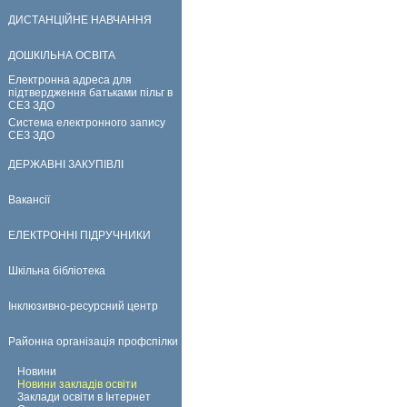
ДИСТАНЦІЙНЕ НАВЧАННЯ
ДОШКІЛЬНА ОСВІТА
Електронна адреса для
підтвердження батьками пільг в
СЕЗ ЗДО
Система електронного запису
СЕЗ ЗДО
ДЕРЖАВНІ ЗАКУПІВЛІ
Вакансії
ЕЛЕКТРОННІ ПІДРУЧНИКИ
Шкільна бібліотека
Інклюзивно-ресурсний центр
Районна організація профспілки
Новини
Новини закладів освіти
Заклади освіти в Інтернет