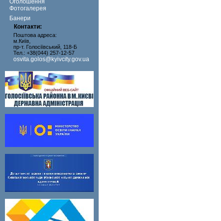
Оголошення
Фотогалерея
Банери
Контакти:
Поштова адреса:
м.Київ,
пр-т. Голосіївський, 118-Б
Тел.: +38(044) 257-12-57
osvita.golos@kyivcity.gov.ua