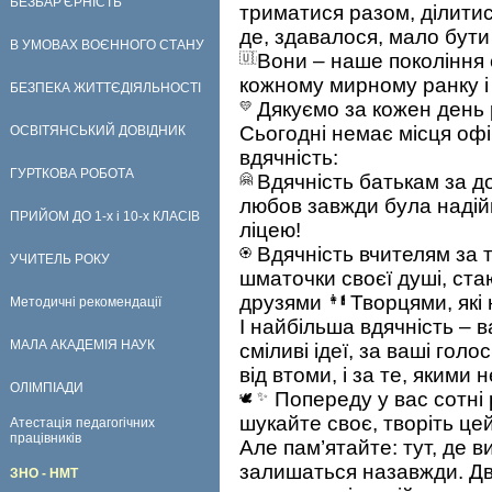
БЕЗБАР'ЄРНІСТЬ
триматися разом, ділитис
де, здавалося, мало бути
В УМОВАХ ВОЄННОГО СТАНУ
Вони – наше покоління с
кожному мирному ранку і 
БЕЗПЕКА ЖИТТЄДІЯЛЬНОСТІ
Дякуємо за кожен день
Сьогодні немає місця оф
ОСВІТЯНСЬКИЙ ДОВІДНИК
вдячність:
ГУРТКОВА РОБОТА
Вдячність батькам за до
любов завжди була надійн
ПРИЙОМ ДО 1-х і 10-х КЛАСІВ
ліцею!
Вдячність вчителям за 
УЧИТЕЛЬ РОКУ
шматочки своєї душі, стаю
друзями
Творцями, які
Методичні рекомендації
І найбільша вдячність – в
МАЛА АКАДЕМІЯ НАУК
сміливі ідеї, за ваші голо
від втоми, і за те, яким
ОЛІМПІАДИ
Попереду у вас сотні р
шукайте своє, творіть цей
Атестація педагогічних
працівників
Але пам’ятайте: тут, де в
залишаться назавжди. Дв
ЗНО - НМТ