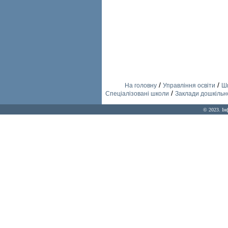
/
/
На головну
Управління освіти
Шк
/
Спеціалізовані школи
Заклади дошкільно
© 2023. Ін