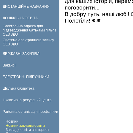
для ваших історій, перем
ДИСТАНЦІЙНЕ НАВЧАННЯ
поговорити...
В добру путь, наші любі!
ДОШКІЛЬНА ОСВІТА
Полетіли!
Електронна адреса для
підтвердження батьками пільг в
СЕЗ ЗДО
Система електронного запису
СЕЗ ЗДО
ДЕРЖАВНІ ЗАКУПІВЛІ
Вакансії
ЕЛЕКТРОННІ ПІДРУЧНИКИ
Шкільна бібліотека
Інклюзивно-ресурсний центр
Районна організація профспілки
Новини
Новини закладів освіти
Заклади освіти в Інтернет