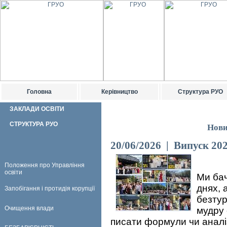
Головна
Керівництво
Структура РУО
ЗАКЛАДИ ОСВІТИ
СТРУКТУРА РУО
Нови
20/06/2026 | Випуск 20
Положення про Управління
освіти
Ми бач
днях, 
Запобігання і протидія корупції
безтур
Очищення влади
мудру 
писати формули чи аналі