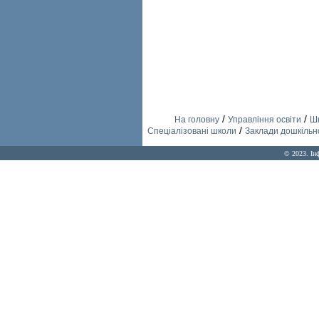
/
/
На головну
Управління освіти
Шк
/
Спеціалізовані школи
Заклади дошкільно
© 2023. Ін