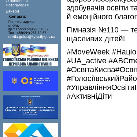
Оголошення
Фотогалерея
здобувачів освіти т
Банери
й емоційного благо
Контакти:
Поштова адреса:
м.Київ,
Гімназія №110 — те
пр-т. Голосіївський, 118-Б
Тел.: +38(044) 257-12-57
щасливих дітей!
osvita.golos@kyivcity.gov.ua
#MoveWeek #Націо
#UA_active #ABCmen
#ОсвітаКиєва#Осві
#ГолосіївськийРайо
#УправлінняОсвіти
#АктивніДіти