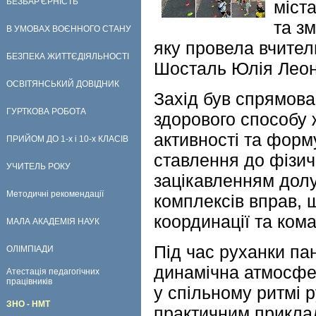
БЕЗБАР'ЄРНІСТЬ
міст
та зм
В УМОВАХ ВОЄННОГО СТАНУ
яку провела вчител
БЕЗПЕКА ЖИТТЄДІЯЛЬНОСТІ
Шосталь Юлія Леон
ОСВІТЯНСЬКИЙ ДОВІДНИК
Захід був спрямов
ГУРТКОВА РОБОТА
здорового способу 
активності та форм
ПРИЙОМ ДО 1-х і 10-х КЛАСІВ
ставлення до фізичн
УЧИТЕЛЬ РОКУ
зацікавленням дол
Методичні рекомендації
комплексів вправ, щ
координації та кома
МАЛА АКАДЕМІЯ НАУК
Під час руханки па
ОЛІМПІАДИ
динамічна атмосфе
Атестація педагогічних
працівників
у спільному ритмі р
ЗНО - НМТ
практичним приклад