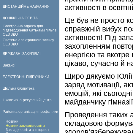
активності в освітн
ДИСТАНЦІЙНЕ НАВЧАННЯ
ДОШКІЛЬНА ОСВІТА
Це був не просто к
Електронна адреса для
справжній вибух по
підтвердження батьками пільг в
СЕЗ ЗДО
активності! Під зап
Система електронного запису
захопленням повто
СЕЗ ЗДО
енергією та вкотре
ДЕРЖАВНІ ЗАКУПІВЛІ
цікаво, сучасно й 
Вакансії
Щиро дякуємо Юлії 
ЕЛЕКТРОННІ ПІДРУЧНИКИ
заряд мотивації, ак
Шкільна бібліотека
емоцій, які сьогод
майданчику гімназі
Інклюзивно-ресурсний центр
Районна організація профспілки
Проведення таких 
складовою формув
Новини
Новини закладів освіти
Заклади освіти в Інтернет
здоров’язбережувал