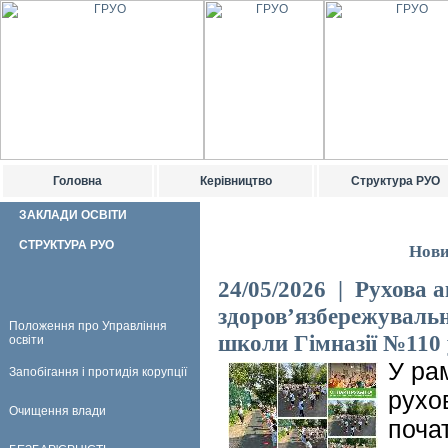
Головна
Керівництво
Структура РУО
ЗАКЛАДИ ОСВІТИ
СТРУКТУРА РУО
Нови
24/05/2026 | Рухова а
здоров’язбережувально
Положення про Управління
школи Гімназії №110
освіти
У ра
Запобігання і протидія корупції
рухо
Очищення влади
поча