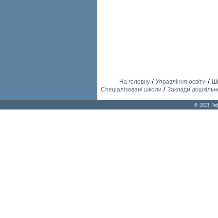
/
/
На головну
Управління освіти
Шк
/
Спеціалізовані школи
Заклади дошкільно
© 2023. Ін