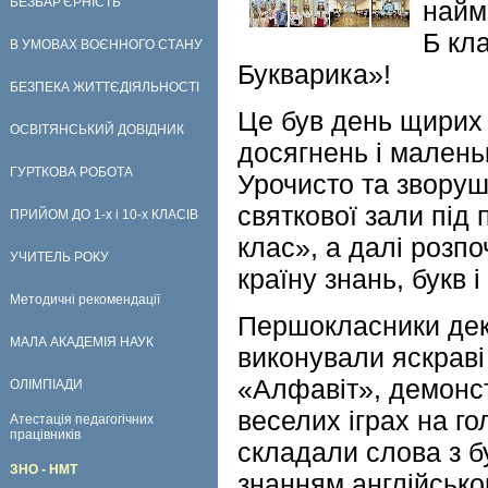
БЕЗБАР'ЄРНІСТЬ
найм
Б кл
В УМОВАХ ВОЄННОГО СТАНУ
Букварика»!
БЕЗПЕКА ЖИТТЄДІЯЛЬНОСТІ
Це був день щирих
ОСВІТЯНСЬКИЙ ДОВІДНИК
досягнень і малень
ГУРТКОВА РОБОТА
Урочисто та зворуш
святкової зали під
ПРИЙОМ ДО 1-х і 10-х КЛАСІВ
клас», а далі розп
УЧИТЕЛЬ РОКУ
країну знань, букв і 
Методичні рекомендації
Першокласники дек
МАЛА АКАДЕМІЯ НАУК
виконували яскраві
«Алфавіт», демонст
ОЛІМПІАДИ
веселих іграх на го
Атестація педагогічних
працівників
складали слова з б
ЗНО - НМТ
знанням англійсько