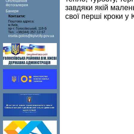
Оголошення
Фотогалерея
завдяки якій мален
Банери
свої перші кроки у 
Контакти:
Поштова адреса:
м.Київ,
пр-т. Голосіївський, 118-Б
Тел.: +38(044) 257-12-57
osvita.golos@kyivcity.gov.ua