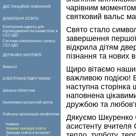
чарівним моментом 
ДИСТАНЦІЙНЕ НАВЧАННЯ
святковий вальс ма
ДОШКІЛЬНА ОСВІТА
Електронна адреса для
Свято стало симво
підтвердження батьками пільг в
СЕЗ ЗДО
завершення першої 
Система електронного запису
відкрила дітям двер
СЕЗ ЗДО
пізнання та нових в
ДЕРЖАВНІ ЗАКУПІВЛІ
Вакансії
Щиро вітаємо наших
важливою подією! 
ЕЛЕКТРОННІ ПІДРУЧНИКИ
наступна сторінка 
Шкільна бібліотека
наповнена цікавими
дружбою та любов’
Інклюзивно-ресурсний центр
Районна організація профспілки
Дякуємо Шкуренко С
асистенту вчителя 
Новини
Новини закладів освіти
Заклади освіти в Інтернет
тепло, турботу, те