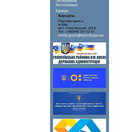
Оголошення
Фотогалерея
Банери
Контакти:
Поштова адреса:
м.Київ,
пр-т. Голосіївський, 118-Б
Тел.: +38(044) 257-12-57
osvita.golos@kyivcity.gov.ua