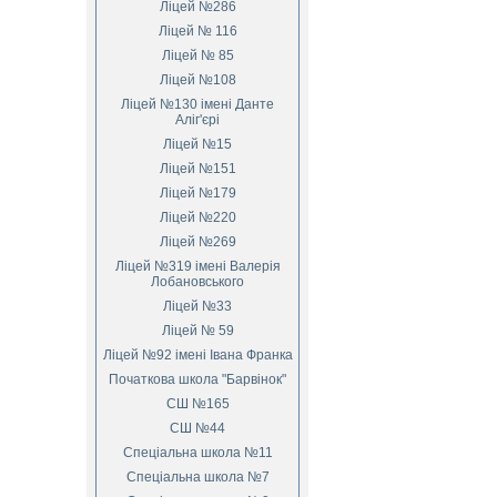
Ліцей №286
Ліцей № 116
Ліцей № 85
Ліцей №108
Ліцей №130 імені Данте
Аліг'єрі
Ліцей №15
Ліцей №151
Ліцей №179
Ліцей №220
Ліцей №269
Ліцей №319 імені Валерія
Лобановського
Ліцей №33
Ліцей № 59
Ліцей №92 імені Івана Франка
Початкова школа "Барвінок"
СШ №165
СШ №44
Спеціальна школа №11
Спеціальна школа №7