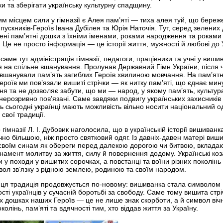
и та зберігати українську культурну спадщину.
м місцем сили у гімназії є Алея пам’яті — тиха алея туй, що береж
пускників-Героїв Івана Дубілея та Юрія Наточія. Тут, серед зелених
ені пам’ятні дошки з їхніми іменами, роками народження та роками
ї. Це не просто інформація — це історії життя, мужності й любові до 
саме тут адміністрація гімназії, педагоги, працівники та учні у виши
я на спільне вшанування. Пролунав Державний Гімн України, після 
 вшанували пам’ять загиблих Героїв хвилиною мовчання. На пам’ят
ероїв ми пов’язали вишиті стрічки — як нитку пам’яті, що єднає мин
ня та не дозволяє забути, що ми — народ, у якому пам’ять, культур
нерозривно пов’язані. Саме завдяки подвигу українських захисників 
ь сьогодні українці мають можливість вільно носити національний о
 свої традиції.
гімназії Л. І. Дубовик наголосила, що в українській історії вишиван
чно більшою, ніж просто святковий одяг. Із давніх-давен матері виш
своїм синам як обереги перед далекою дорогою чи битвою, вклада
намент молитву за життя, силу й повернення додому. Українські коз
 у походи у вишитих сорочках, а повстанці та воїни різних поколінь
мвол зв’язку з рідною землею, родиною та своїм народом.
 ця традиція продовжується по-новому: вишиванка стала символом
сті українців у сучасній боротьбі за свободу. Саме тому вишита стрі
х дошках наших Героїв — це не лише знак скорботи, а й символ віч
околінь, пам’яті та вдячності тим, хто віддав життя за Україну.