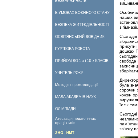
БЕЗБАР'ЄРНІСТЬ
вишиванк
Особливи
В УМОВАХ ВОЄННОГО СТАНУ
наших ви
встановл
БЕЗПЕКА ЖИТТЄДІЯЛЬНОСТІ
з гімназі
Сьогодні 
ОСВІТЯНСЬКИЙ ДОВІДНИК
зібралис
присутні
ГУРТКОВА РОБОТА
дошках Г
сьогоден
ПРИЙОМ ДО 1-х і 10-х КЛАСІВ
свобода 
захисниц
зберігати
УЧИТЕЛЬ РОКУ
Директор 
Методичні рекомендації
була зна
сорочки 
кожен ор
МАЛА АКАДЕМІЯ НАУК
вирушали
їх як си
ОЛІМПІАДИ
Сьогодні
Атестація педагогічних
незламно
працівників
пам’ятни
зв’язку п
ЗНО - НМТ