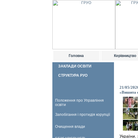
Головна
Керівництво
ЗАКЛАДИ ОСВІТИ
СТРУКТУРА РУО
21/05/202
«Вишита с
Положення про Управління
освіти
Запобігання і протидія корупції
Очищення влади
України,