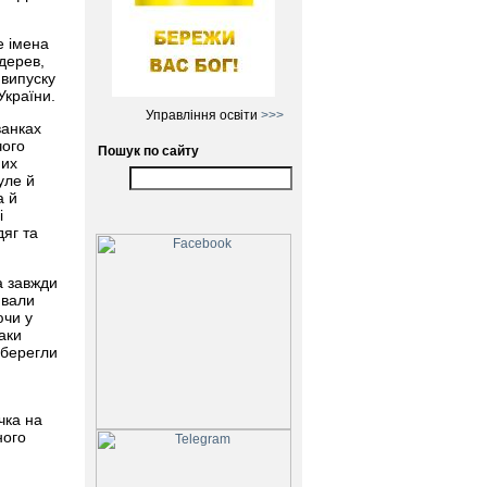
е імена
 дерев,
 випуску
України.
Управління освіти
>>>
ванках
чого
Пошук по сайту
них
уле й
а й
і
дяг та
ка завжди
ивали
ючи у
аки
 берегли
чка на
ного