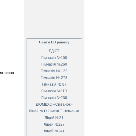
Сайти НЗ району
БДЮТ
Гімназія №150
Гімназія №260
Гімназія № 122
лосієва
Гімназія № 273
Гімназія № 87
Гімназія №110
Гімназія №236
ДЮМВХС «Світанок»
Ліцей №112 імені Т.Шевченка
Ліцей №21
Ліцей №227
Ліцей №241