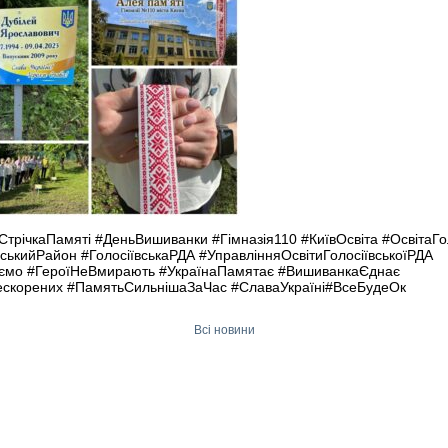
трічкаПамяті #ДеньВишиванки #Гімназія110 #КиївОсвіта #ОсвітаГо
вськийРайон #ГолосіївськаРДА #УправлінняОсвітиГолосіївськоїРДА
ємо #ГероїНеВмирають #УкраїнаПамятає #ВишиванкаЄднає
ескорених #ПамятьСильнішаЗаЧас #СлаваУкраїні#ВсеБудеОк
Всі новини