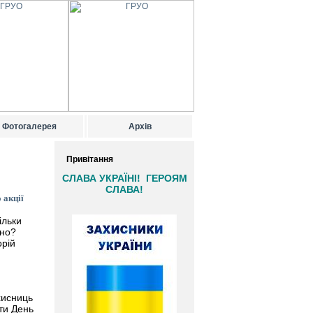
Фотогалерея
Архів
Привітання
СЛАВА УКРАЇНІ! ГЕРОЯМ
СЛАВА!
 акції
ільки
ьно?
орій
хисниць
ти День