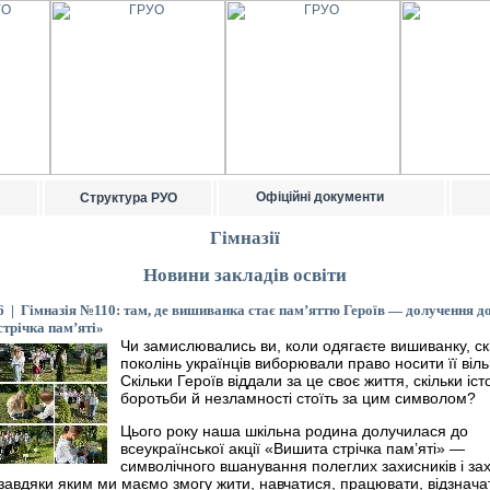
Офіційні документи
Структура РУО
Гімназії
Новини закладів освіти
6 | Гімназія №110: там, де вишиванка стає пам’яттю Героїв — долучення до
трічка пам’яті»
Чи замислювались ви, коли одягаєте вишиванку, ск
поколінь українців виборювали право носити її віл
Скільки Героїв віддали за це своє життя, скільки іст
боротьби й незламності стоїть за цим символом?
Цього року наша шкільна родина долучилася до
всеукраїнської акції «Вишита стрічка пам’яті» —
символічного вшанування полеглих захисників і за
 завдяки яким ми маємо змогу жити, навчатися, працювати, відзнача