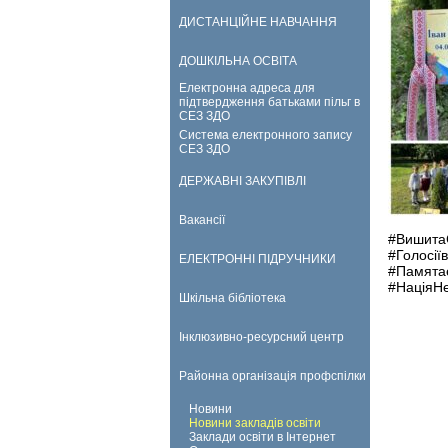
ДИСТАНЦІЙНЕ НАВЧАННЯ
ДОШКІЛЬНА ОСВІТА
Електронна адреса для
підтвердження батьками пільг в
СЕЗ ЗДО
Система електронного запису
СЕЗ ЗДО
ДЕРЖАВНІ ЗАКУПІВЛІ
Вакансії
#ВишитаС
#Голосії
ЕЛЕКТРОННІ ПІДРУЧНИКИ
#Памята
#НаціяН
Шкільна бібліотека
Інклюзивно-ресурсний центр
Районна організація профспілки
Новини
Новини закладів освіти
Заклади освіти в Інтернет