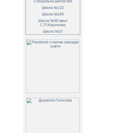
Спеціальна школа №9
Школа №132
Школа №186
Школа №36 імені
С.П.Корольова
Школа №37