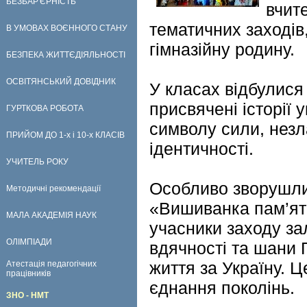
БЕЗБАР'ЄРНІСТЬ
вчит
тематичних заходів
В УМОВАХ ВОЄННОГО СТАНУ
гімназійну родину.
БЕЗПЕКА ЖИТТЄДІЯЛЬНОСТІ
ОСВІТЯНСЬКИЙ ДОВІДНИК
У класах відбулися
присвячені історії
ГУРТКОВА РОБОТА
символу сили, незл
ПРИЙОМ ДО 1-х і 10-х КЛАСІВ
ідентичності.
УЧИТЕЛЬ РОКУ
Особливо зворушли
Методичні рекомендації
«Вишиванка пам’яті
МАЛА АКАДЕМІЯ НАУК
учасники заходу за
ОЛІМПІАДИ
вдячності та шани 
життя за Україну. Ц
Атестація педагогічних
працівників
єднання поколінь.
ЗНО - НМТ