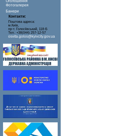
Оголошення
Фотогалерея
Банери
Контакти:
Поштова адреса:
м.Київ,
пр-т. Голосіївський, 118-Б
Тел.: +38(044) 257-12-57
osvita.golos@kyivcity.gov.ua