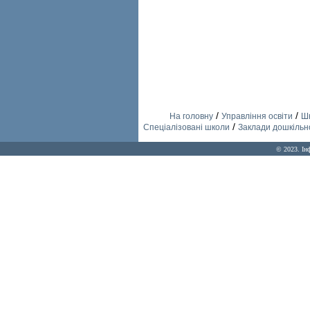
/
/
На головну
Управління освіти
Шк
/
Спеціалізовані школи
Заклади дошкільно
© 2023. Ін