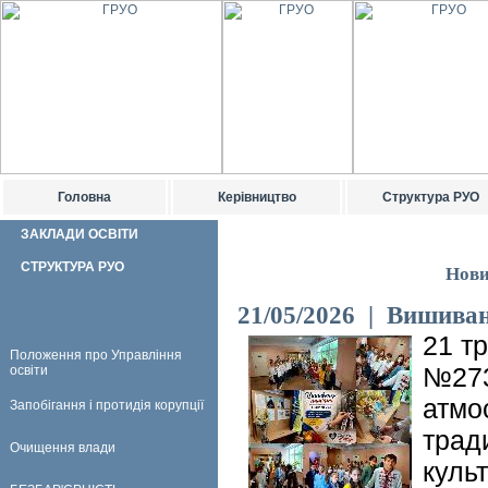
Головна
Керівництво
Структура РУО
ЗАКЛАДИ ОСВІТИ
СТРУКТУРА РУО
Нови
21/05/2026 | Вишиван
21 тр
Положення про Управління
№273
освіти
атмо
Запобігання і протидія корупції
тради
Очищення влади
куль