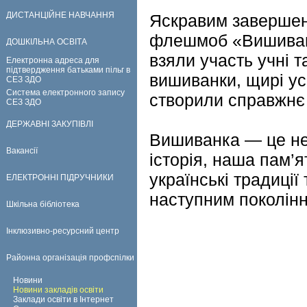
ДИСТАНЦІЙНЕ НАВЧАННЯ
Яскравим завершен
флешмоб «Вишиванк
ДОШКІЛЬНА ОСВІТА
взяли участь учні та
Електронна адреса для
підтвердження батьками пільг в
вишиванки, щирі ус
СЕЗ ЗДО
Система електронного запису
створили справжнє 
СЕЗ ЗДО
ДЕРЖАВНІ ЗАКУПІВЛІ
Вишиванка — це не
Вакансії
історія, наша пам’
українські традиції
ЕЛЕКТРОННІ ПІДРУЧНИКИ
наступним поколін
Шкільна бібліотека
Інклюзивно-ресурсний центр
Районна організація профспілки
Новини
Новини закладів освіти
Заклади освіти в Інтернет