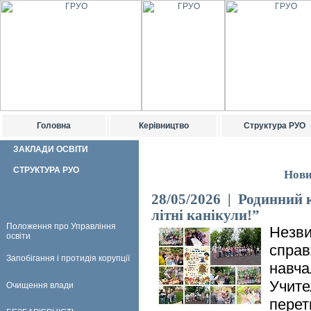
Головна
Керівництво
Структура РУО
ЗАКЛАДИ ОСВІТИ
СТРУКТУРА РУО
Нови
28/05/2026 | Родинний к
літні канікули!”
Положення про Управління
Незви
освіти
справ
Запобігання і протидія корупції
навча
Учите
Очищення влади
перет