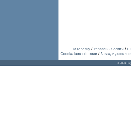
/
/
На головну
Управління освіти
Шк
/
Спеціалізовані школи
Заклади дошкільно
© 2023. Ін