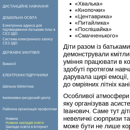
«Хвалька»
ДИСТАНЦІЙНЕ НАВЧАННЯ
«Кнопочки»
«Центаврика»
ДОШКІЛЬНА ОСВІТА
«Питайлика»
Електронна адреса для
«Поспішайка»
підтвердження батьками пільг в
СЕЗ ЗДО
«Смачненького»
Система електронного запису
СЕЗ ЗДО
Діти разом із батькам
ДЕРЖАВНІ ЗАКУПІВЛІ
демонстрували кмітлив
уміння працювати в ко
Вакансії
здобуті протягом навч
ЕЛЕКТРОННІ ПІДРУЧНИКИ
дарувала щирі емоції, 
до омріяних літніх кані
Шкільна бібліотека
Особливої атмосфери 
Інклюзивно-ресурсний центр
яку організував асист
Районна організація профспілки
Іванович. Саме тут ді
невеличкі сюрпризи та
Новини
Новини закладів освіти
може бути не лише кор
Заклади освіти в Інтернет