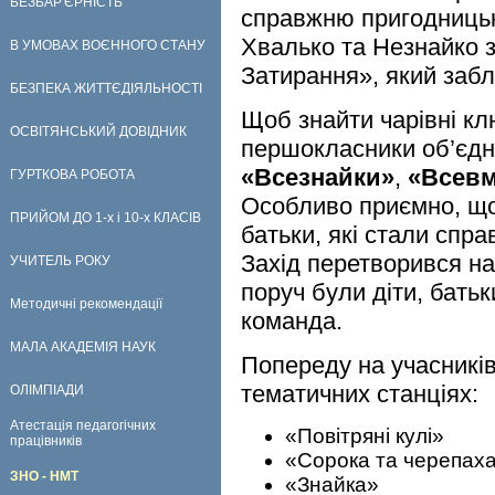
БЕЗБАР'ЄРНІСТЬ
справжню пригодницьк
Хвалько та Незнайко з
В УМОВАХ ВОЄННОГО СТАНУ
Затирання», який забло
БЕЗПЕКА ЖИТТЄДІЯЛЬНОСТІ
Щоб знайти чарівні клю
ОСВІТЯНСЬКИЙ ДОВІДНИК
першокласники об’єдн
«Всезнайки»
,
«Всевм
ГУРТКОВА РОБОТА
Особливо приємно, що
ПРИЙОМ ДО 1-х і 10-х КЛАСІВ
батьки, які стали спр
Захід перетворився н
УЧИТЕЛЬ РОКУ
поруч були діти, бать
Методичні рекомендації
команда.
МАЛА АКАДЕМІЯ НАУК
Попереду на учасників
тематичних станціях:
ОЛІМПІАДИ
Атестація педагогічних
«Повітряні кулі»
працівників
«Сорока та черепах
ЗНО - НМТ
«Знайка»