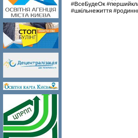
#ВсеБудеОк
#першийкла
#шкільнежиття #родинни