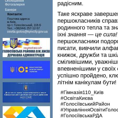
Оголошення
радісним.
Фотогалерея
Банери
Таке яскраве заверше
Контакти:
Поштова адреса:
першокласників справж
м.Київ,
пр-т. Голосіївський, 118-Б
родинного тепла та зн
Тел.: +38(044) 257-12-57
osvita.golos@kyivcity.gov.ua
іхні
знання — це сила!
першокласники подоро
писати, вивчили алфаві
книжок, дружби та шкі
сміливішими, уважніш
впевненішими у своїх 
успішно пройдено, клю
літнім канікулам бути!
#Гімназія110_Київ
#ОсвітаКиєва
#ГолосіївськийРайон
#
УправлінняОсвітиГоло
#ГолосіївськаРДА