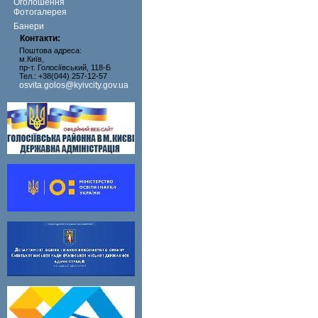
Оголошення
Фотогалерея
Банери
Контакти:
Поштова адреса:
м.Київ,
пр-т. Голосіївський, 118-Б
Тел.: +38(044) 257-12-57
osvita.golos@kyivcity.gov.ua