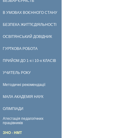
БЕЗБАР'ЄРНІСТЬ
В УМОВАХ ВОЄННОГО СТАНУ
БЕЗПЕКА ЖИТТЄДІЯЛЬНОСТІ
ОСВІТЯНСЬКИЙ ДОВІДНИК
ГУРТКОВА РОБОТА
ПРИЙОМ ДО 1-х і 10-х КЛАСІВ
УЧИТЕЛЬ РОКУ
Методичні рекомендації
МАЛА АКАДЕМІЯ НАУК
ОЛІМПІАДИ
Атестація педагогічних
працівників
ЗНО - НМТ