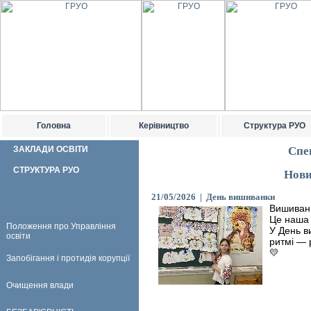
Головна
Керівництво
Структура РУО
ЗАКЛАДИ ОСВІТИ
Спе
СТРУКТУРА РУО
Нови
21/05/2026 | День вишиванки
Вишиванк
Це наша і
Положення про Управління
У День в
освіти
ритмі — р
💛
Запобігання і протидія корупції
Очищення влади