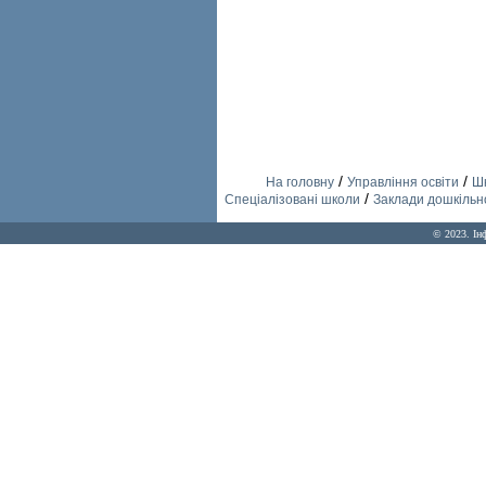
/
/
На головну
Управління освіти
Шк
/
Спеціалізовані школи
Заклади дошкільно
© 2023. Ін