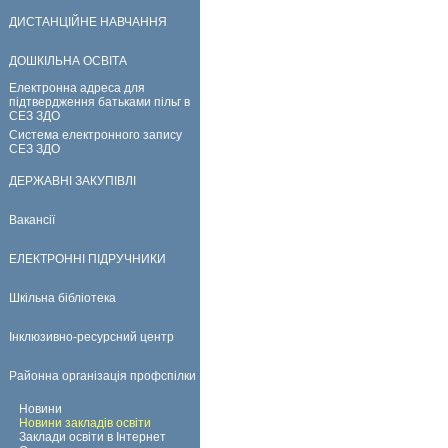
ДИСТАНЦІЙНЕ НАВЧАННЯ
ДОШКІЛЬНА ОСВІТА
Електронна адреса для
підтвердження батьками пільг в
СЕЗ ЗДО
Система електронного запису
СЕЗ ЗДО
ДЕРЖАВНІ ЗАКУПІВЛІ
Вакансії
ЕЛЕКТРОННІ ПІДРУЧНИКИ
Шкільна бібліотека
Інклюзивно-ресурсний центр
Районна організація профспілки
Новини
Новини закладів освіти
Заклади освіти в Інтернет