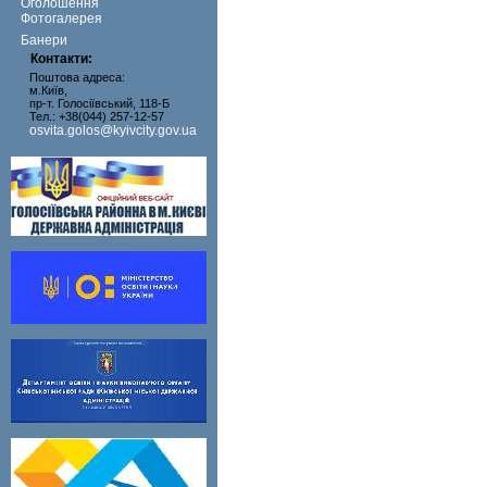
Оголошення
Фотогалерея
Банери
Контакти:
Поштова адреса:
м.Київ,
пр-т. Голосіївський, 118-Б
Тел.: +38(044) 257-12-57
osvita.golos@kyivcity.gov.ua