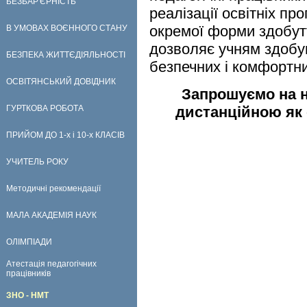
БЕЗБАР'ЄРНІСТЬ
реалізації освітніх пр
окремої форми здобут
В УМОВАХ ВОЄННОГО СТАНУ
дозволяє учням здобу
БЕЗПЕКА ЖИТТЄДІЯЛЬНОСТІ
безпечних і комфортни
ОСВІТЯНСЬКИЙ ДОВІДНИК
Запрошуємо на на
ГУРТКОВА РОБОТА
дистанційною як
ПРИЙОМ ДО 1-х і 10-х КЛАСІВ
УЧИТЕЛЬ РОКУ
Методичні рекомендації
МАЛА АКАДЕМІЯ НАУК
ОЛІМПІАДИ
Атестація педагогічних
працівників
ЗНО - НМТ