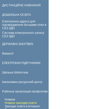
ДИСТАНЦІЙНЕ НАВЧАННЯ
ДОШКІЛЬНА ОСВІТА
Електронна адреса для
підтвердження батьками пільг в
СЕЗ ЗДО
Система електронного запису
СЕЗ ЗДО
ДЕРЖАВНІ ЗАКУПІВЛІ
Вакансії
ЕЛЕКТРОННІ ПІДРУЧНИКИ
Шкільна бібліотека
Інклюзивно-ресурсний центр
Районна організація профспілки
Новини
Новини закладів освіти
Заклади освіти в Інтернет