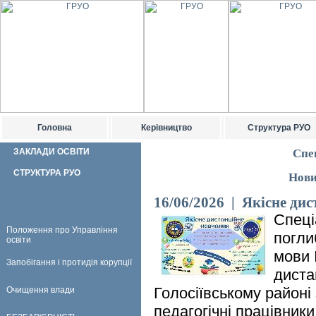
Головна
Керівництво
Структура РУО
ЗАКЛАДИ ОСВІТИ
Спе
СТРУКТУРА РУО
Нови
16/06/2026 | Якісне ди
Спеці
Положення про Управління
погли
освіти
мови 
Запобігання і протидія корупції
диста
Голосіївському районі 
Очищення влади
педагогічні працівник