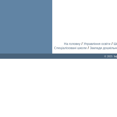
/
/
На головну
Управління освіти
Шк
/
Спеціалізовані школи
Заклади дошкільно
© 2023. Ін