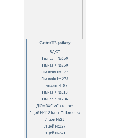
Сайти НЗ району
БДЮТ
Гімназія №150
Гімназія №260
Гімназія № 122
Гімназія № 273
Гімназія № 87
Гімназія №110
Гімназія №236
ДЮМВХС «Світанок»
Ліцей №112 імені Т.Шевченка
Ліцей №21
Ліцей №227
Ліцей №241