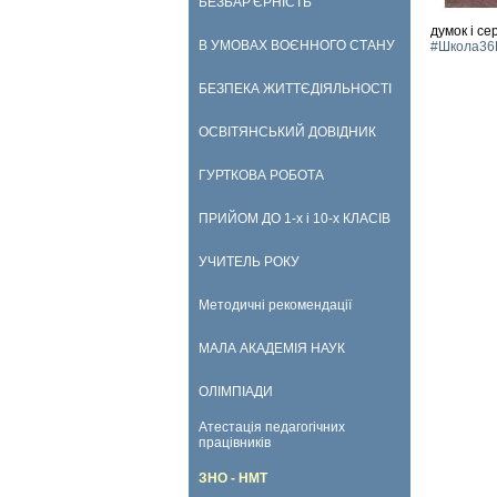
БЕЗБАР'ЄРНІСТЬ
думок і се
В УМОВАХ ВОЄННОГО СТАНУ
#Школа36
БЕЗПЕКА ЖИТТЄДІЯЛЬНОСТІ
ОСВІТЯНСЬКИЙ ДОВІДНИК
ГУРТКОВА РОБОТА
ПРИЙОМ ДО 1-х і 10-х КЛАСІВ
УЧИТЕЛЬ РОКУ
Методичні рекомендації
МАЛА АКАДЕМІЯ НАУК
ОЛІМПІАДИ
Атестація педагогічних
працівників
ЗНО - НМТ