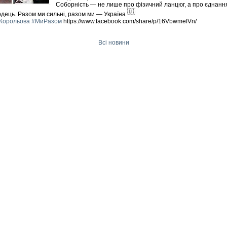
Соборність — не лише про фізичний ланцюг, а про єднанн
рдець. Разом ми сильні, разом ми — Україна
Корольова
#МиРазом
https://www.facebook.com/share/p/16VbwmefVn/
Всі новини