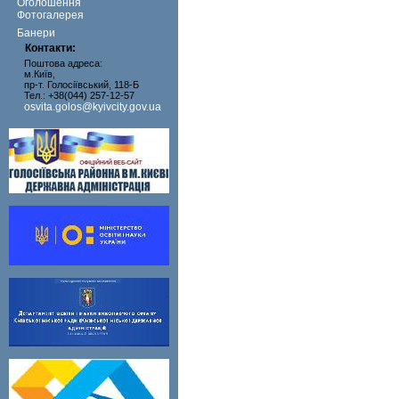
Оголошення
Фотогалерея
Банери
Контакти:
Поштова адреса:
м.Київ,
пр-т. Голосіївський, 118-Б
Тел.: +38(044) 257-12-57
osvita.golos@kyivcity.gov.ua