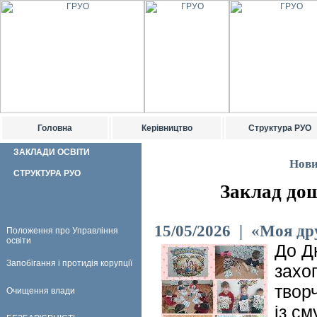
Головна
Керівництво
Структура РУО
ЗАКЛАДИ ОСВІТИ
Нови
СТРУКТУРА РУО
Заклад дош
15/05/2026 | «Моя д
Положення про Управління
освіти
До Дн
Запобігання і протидія корупції
захо
твор
Очищення влади
із с