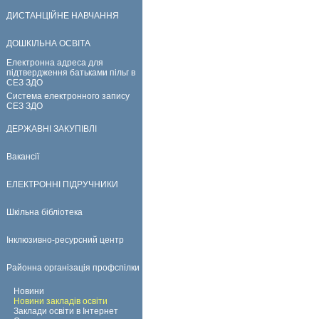
ДИСТАНЦІЙНЕ НАВЧАННЯ
ДОШКІЛЬНА ОСВІТА
Електронна адреса для
підтвердження батьками пільг в
СЕЗ ЗДО
Система електронного запису
СЕЗ ЗДО
ДЕРЖАВНІ ЗАКУПІВЛІ
Вакансії
ЕЛЕКТРОННІ ПІДРУЧНИКИ
Шкільна бібліотека
Інклюзивно-ресурсний центр
Районна організація профспілки
Новини
Новини закладів освіти
Заклади освіти в Інтернет