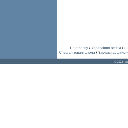
/
/
На головну
Управління освіти
Шк
/
Спеціалізовані школи
Заклади дошкільно
© 2023. Ін