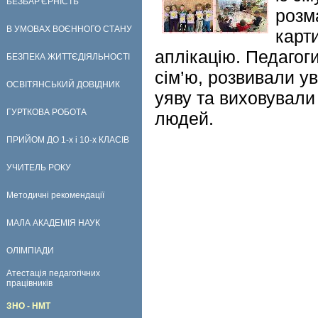
БЕЗБАР'ЄРНІСТЬ
розм
В УМОВАХ ВОЄННОГО СТАНУ
карт
аплікацію. Педагог
БЕЗПЕКА ЖИТТЄДІЯЛЬНОСТІ
сім’ю, розвивали ув
ОСВІТЯНСЬКИЙ ДОВІДНИК
уяву та виховували
ГУРТКОВА РОБОТА
людей.
ПРИЙОМ ДО 1-х і 10-х КЛАСІВ
УЧИТЕЛЬ РОКУ
Методичні рекомендації
МАЛА АКАДЕМІЯ НАУК
ОЛІМПІАДИ
Атестація педагогічних
працівників
ЗНО - НМТ