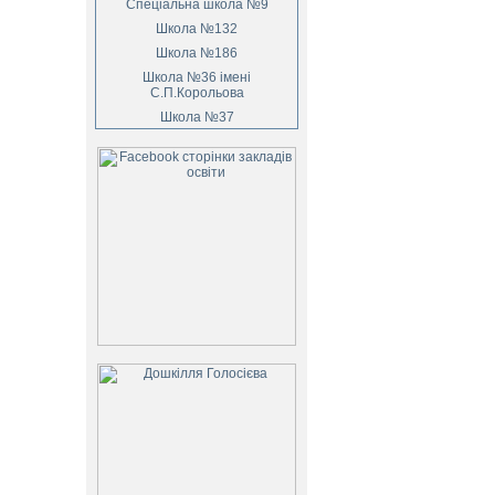
Спеціальна школа №9
Школа №132
Школа №186
Школа №36 імені
С.П.Корольова
Школа №37