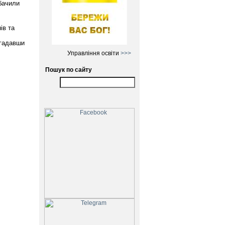
обачили
ів та
агадавши
Управління освіти
>>>
Пошук по сайту