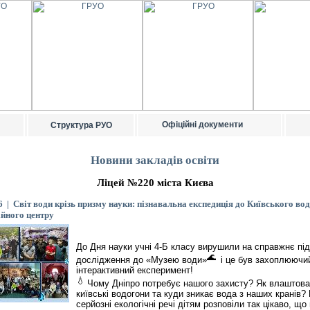
Офіційні документи
Структура РУО
Новини закладів освіти
Ліцей №220 міста Києва
6 | Світ води крізь призму науки: пізнавальна експедиція до Київського вод
йного центру
До Дня науки учні 4-Б класу вирушили на справжнє пі
дослідження до «Музею води»
і це був захоплюючи
інтерактивний експеримент!
Чому Дніпро потребує нашого захисту? Як влаштова
київські водогони та куди зникає вода з наших кранів?
серйозні екологічні речі дітям розповіли так цікаво, що 