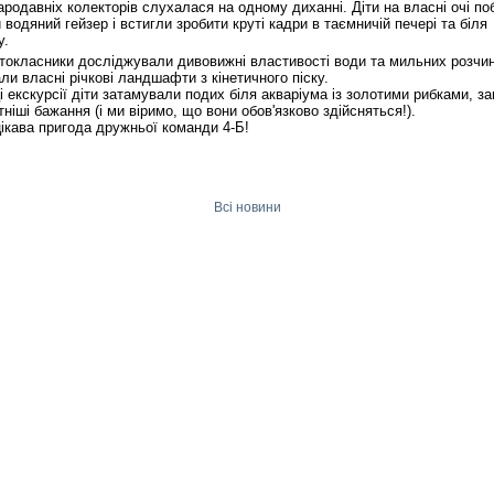
тародавніх колекторів слухалася на одному диханні. Діти на власні очі п
 водяний гейзер і встигли зробити круті кадри в таємничій печері та біля
у.
токласники досліджували дивовижні властивості води та мильних розчин
ли власні річкові ландшафти з кінетичного піску.
і екскурсії діти затамували подих біля акваріума із золотими рибками, з
тніші бажання (і ми віримо, що вони обов'язково здійсняться!).
ікава пригода дружньої команди 4-Б!
Всі новини