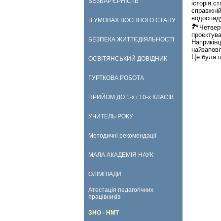
БЕЗБАР'ЄРНІСТЬ
історія с
справжній
водоспад
В УМОВАХ ВОЄННОГО СТАНУ
Четвер
проєктува
БЕЗПЕКА ЖИТТЄДІЯЛЬНОСТІ
Наприкінц
найзапові
Це була ц
ОСВІТЯНСЬКИЙ ДОВІДНИК
ГУРТКОВА РОБОТА
ПРИЙОМ ДО 1-х і 10-х КЛАСІВ
УЧИТЕЛЬ РОКУ
Методичні рекомендації
МАЛА АКАДЕМІЯ НАУК
ОЛІМПІАДИ
Атестація педагогічних
працівників
ЗНО - НМТ