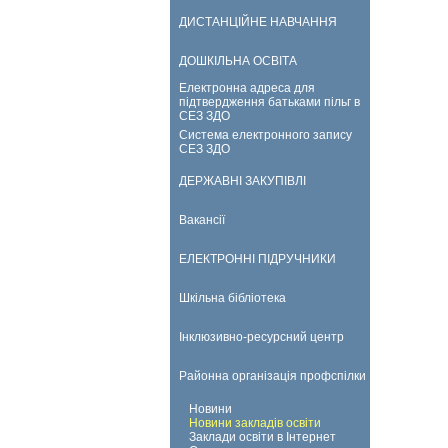
ДИСТАНЦІЙНЕ НАВЧАННЯ
ДОШКІЛЬНА ОСВІТА
Електронна адреса для
підтвердження батьками пільг в
СЕЗ ЗДО
Система електронного запису
СЕЗ ЗДО
ДЕРЖАВНІ ЗАКУПІВЛІ
Вакансії
ЕЛЕКТРОННІ ПІДРУЧНИКИ
Шкільна бібліотека
Інклюзивно-ресурсний центр
Районна організація профспілки
Новини
Новини закладів освіти
Заклади освіти в Інтернет