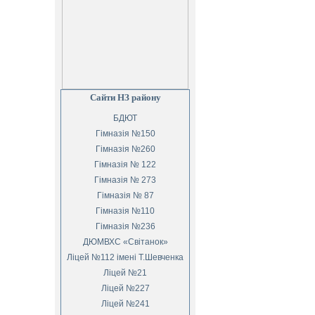
Сайти НЗ району
БДЮТ
Гімназія №150
Гімназія №260
Гімназія № 122
Гімназія № 273
Гімназія № 87
Гімназія №110
Гімназія №236
ДЮМВХС «Світанок»
Ліцей №112 імені Т.Шевченка
Ліцей №21
Ліцей №227
Ліцей №241