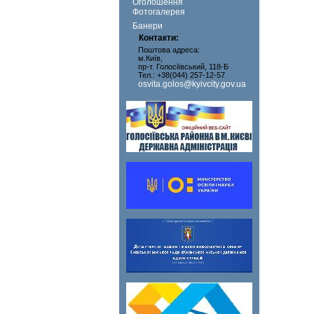
Оголошення
Фотогалерея
Банери
Контакти:
Поштова адреса:
м.Київ,
пр-т. Голосіївський, 118-Б
Тел.: +38(044) 257-12-57
osvita.golos@kyivcity.gov.ua