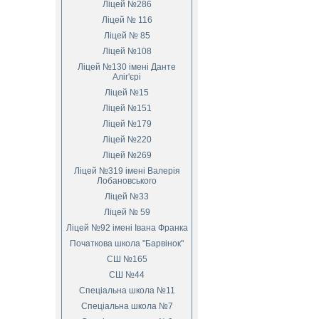
Ліцей №286
Ліцей № 116
Ліцей № 85
Ліцей №108
Ліцей №130 імені Данте
Аліг'єрі
Ліцей №15
Ліцей №151
Ліцей №179
Ліцей №220
Ліцей №269
Ліцей №319 імені Валерія
Лобановського
Ліцей №33
Ліцей № 59
Ліцей №92 імені Івана Франка
Початкова школа "Барвінок"
СШ №165
СШ №44
Спеціальна школа №11
Спеціальна школа №7