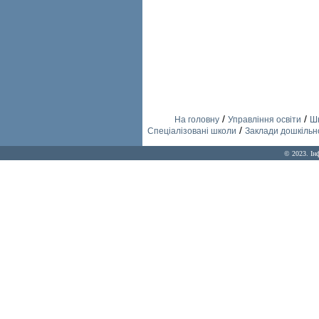
/
/
На головну
Управління освіти
Шк
/
Спеціалізовані школи
Заклади дошкільно
© 2023. Ін