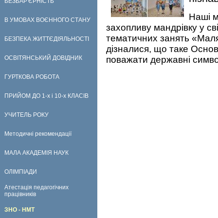
БЕЗБАР'ЄРНІСТЬ
Наші м
В УМОВАХ ВОЄННОГО СТАНУ
захопливу мандрівку у сві
тематичних занять «Маля
БЕЗПЕКА ЖИТТЄДІЯЛЬНОСТІ
дізналися, що таке Основ
ОСВІТЯНСЬКИЙ ДОВІДНИК
поважати державні симво
ГУРТКОВА РОБОТА
ПРИЙОМ ДО 1-х і 10-х КЛАСІВ
УЧИТЕЛЬ РОКУ
Методичні рекомендації
МАЛА АКАДЕМІЯ НАУК
ОЛІМПІАДИ
Атестація педагогічних
працівників
ЗНО - НМТ