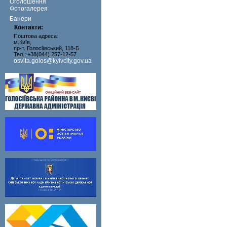
Оголошення
Фотогалерея
Банери
Контакти:
Поштова адреса:
м.Київ,
пр-т. Голосіївський, 118-Б
Тел.: +38(044) 257-12-57
osvita.golos@kyivcity.gov.ua