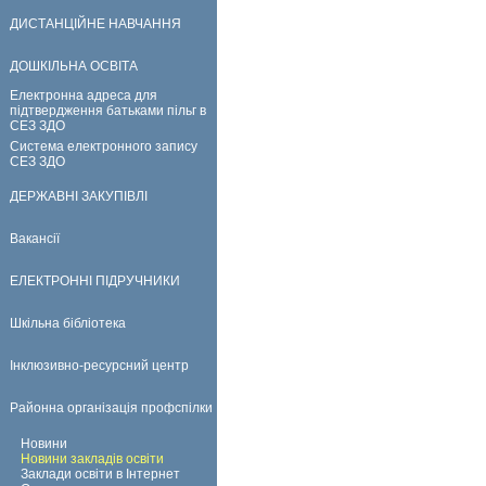
ДИСТАНЦІЙНЕ НАВЧАННЯ
ДОШКІЛЬНА ОСВІТА
Електронна адреса для
підтвердження батьками пільг в
СЕЗ ЗДО
Система електронного запису
СЕЗ ЗДО
ДЕРЖАВНІ ЗАКУПІВЛІ
Вакансії
ЕЛЕКТРОННІ ПІДРУЧНИКИ
Шкільна бібліотека
Інклюзивно-ресурсний центр
Районна організація профспілки
Новини
Новини закладів освіти
Заклади освіти в Інтернет