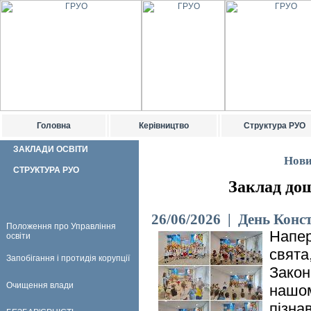
Головна
Керівництво
Структура РУО
ЗАКЛАДИ ОСВІТИ
Нови
СТРУКТУРА РУО
Заклад до
26/06/2026 | День Конст
Положення про Управління
Напер
освіти
свята
Запобігання і протидія корупції
Закон
Очищення влади
нашом
пізна