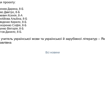
 проєкту:
енюк Дарина, 8-Б
ко Дмитро, 8-Б
кевич Ксенія, 8-А
обйова Альбіна, 8-Б
иденко Кирило, 8-Б
хоренко Софія, 8-Б
енко Вікторія, 8-Б
тов Данило, 8-Б.
 учитель української мови та української й зарубіжної літератур –
Як
авлівна
Всі новини