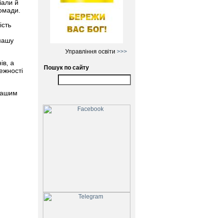
іали й
омади.
ість
нашу
Управління освіти
>>>
ів, а
Пошук по сайту
ежності
 нашим