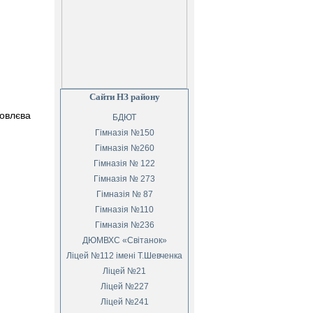
Сайти НЗ району
овлєва
БДЮТ
Гімназія №150
Гімназія №260
Гімназія № 122
Гімназія № 273
Гімназія № 87
Гімназія №110
Гімназія №236
ДЮМВХС «Світанок»
Ліцей №112 імені Т.Шевченка
Ліцей №21
Ліцей №227
Ліцей №241