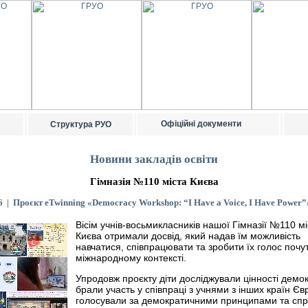
Офіційні документи
Структура РУО
Новини закладів освіти
Гімназія №110 міста Києва
6 | Проєкт eTwinning «Democracy Workshop: “I Have a Voice, I Have Power”
Вісім учнів-восьмикласників нашої Гімназії №110 мі
Києва отримали досвід, який надав їм можливість
навчатися, співпрацювати та зробити їх голос почу
міжнародному контексті.
Упродовж проєкту діти досліджували цінності демок
брали участь у співпраці з учнями з інших країн Єв
голосували за демократичними принципами та сп