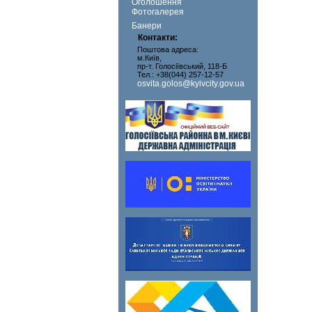
Оголошення
Фотогалерея
Банери
Контакти:
Поштова адреса:
м.Київ,
пр-т. Голосіївський, 118-Б
Тел.: +38(044) 257-12-57
osvita.golos@kyivcity.gov.ua