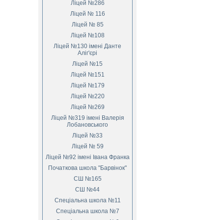
Ліцей №286
Ліцей № 116
Ліцей № 85
Ліцей №108
Ліцей №130 імені Данте
Аліг'єрі
Ліцей №15
Ліцей №151
Ліцей №179
Ліцей №220
Ліцей №269
Ліцей №319 імені Валерія
Лобановського
Ліцей №33
Ліцей № 59
Ліцей №92 імені Івана Франка
Початкова школа "Барвінок"
СШ №165
СШ №44
Спеціальна школа №11
Спеціальна школа №7