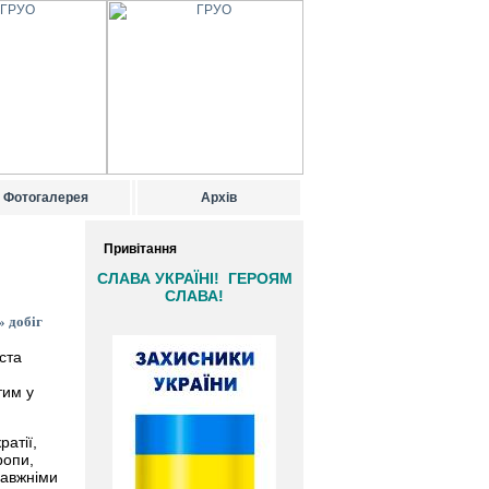
Фотогалерея
Архів
Привітання
СЛАВА УКРАЇНІ! ГЕРОЯМ
СЛАВА!
» добіг
ста
тим у
ратії,
ропи,
равжніми