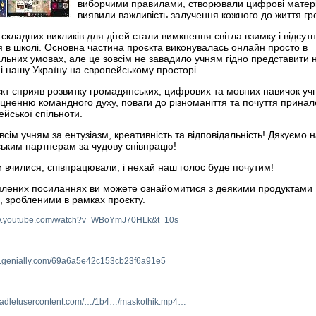
виборчими правилами, створювали цифрові матер
виявили важливість залучення кожного до життя гр
складних викликів для дітей стали вимкнення світла взимку і відсутн
 в школі. Основна частина проєкта виконувалась онлайн просто в
льних умовах, але це зовсім не завадило учням гідно представити 
 і нашу Україну на європейському просторі.
кт сприяв розвитку громадянських, цифрових та мовних навичок учн
іцненню командного духу, поваги до різноманіття та почуття принал
ейської спільноти.
всім учням за ентузіазм, креативність та відповідальність! Дякуємо
ьким партнерам за чудову співпрацю!
 вчилися, співпрацювали, і нехай наш голос буде почутим!
плених посиланнях ви можете ознайомитися з деякими продуктами
і, зробленими в рамках проєкту.
ww.youtube.com/watch?v=WBoYmJ70HLk&t=10s
ew.genially.com/69a6a5e42c153cb23f6a91e5
.padletusercontent.com/…/1b4…/maskothik.mp4…