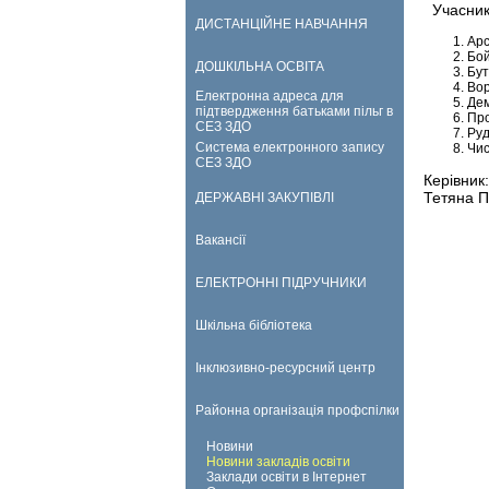
Учасники
ДИСТАНЦІЙНЕ НАВЧАННЯ
Арс
Бой
ДОШКІЛЬНА ОСВІТА
Бут
Вор
Електронна адреса для
Дем
підтвердження батьками пільг в
Про
СЕЗ ЗДО
Руд
Система електронного запису
Чис
СЕЗ ЗДО
Керівник:
Тетяна П
ДЕРЖАВНІ ЗАКУПІВЛІ
Вакансії
ЕЛЕКТРОННІ ПІДРУЧНИКИ
Шкільна бібліотека
Інклюзивно-ресурсний центр
Районна організація профспілки
Новини
Новини закладів освіти
Заклади освіти в Інтернет