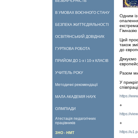
БЕЗБАР'ЄРНІСТЬ
В УМОВАХ ВОЄННОГО СТАНУ
Одним із 
опалення
БЕЗПЕКА ЖИТТЄДІЯЛЬНОСТІ
екстрема
Гімназію
ОСВІТЯНСЬКИЙ ДОВІДНИК
Цей проє
також зм
ГУРТКОВА РОБОТА
до європ
Дякуємо 
ПРИЙОМ ДО 1-х і 10-х КЛАСІВ
європейс
УЧИТЕЛЬ РОКУ
Разом ми
У прикрі
Методичні рекомендації
співпрац
https://w
МАЛА АКАДЕМІЯ НАУК
+
ОЛІМПІАДИ
https://vi
Атестація педагогічних
+
працівників
https://u1
ЗНО - НМТ