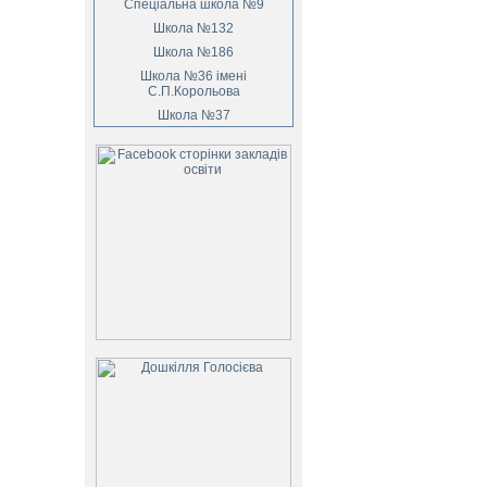
Спеціальна школа №9
Школа №132
Школа №186
Школа №36 імені
С.П.Корольова
Школа №37