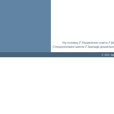
/
/
На головну
Управління освіти
Шк
/
Спеціалізовані школи
Заклади дошкільно
© 2023. Ін