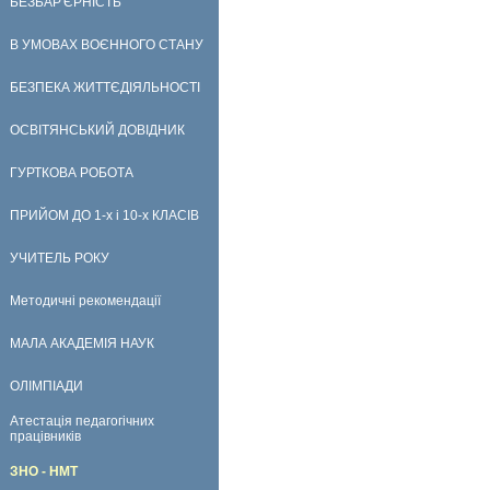
БЕЗБАР'ЄРНІСТЬ
В УМОВАХ ВОЄННОГО СТАНУ
БЕЗПЕКА ЖИТТЄДІЯЛЬНОСТІ
ОСВІТЯНСЬКИЙ ДОВІДНИК
ГУРТКОВА РОБОТА
ПРИЙОМ ДО 1-х і 10-х КЛАСІВ
УЧИТЕЛЬ РОКУ
Методичні рекомендації
МАЛА АКАДЕМІЯ НАУК
ОЛІМПІАДИ
Атестація педагогічних
працівників
ЗНО - НМТ