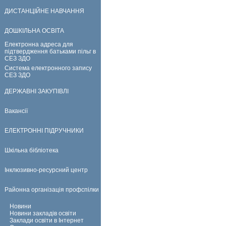
ДИСТАНЦІЙНЕ НАВЧАННЯ
ДОШКІЛЬНА ОСВІТА
Електронна адреса для
підтвердження батьками пільг в
СЕЗ ЗДО
Система електронного запису
СЕЗ ЗДО
ДЕРЖАВНІ ЗАКУПІВЛІ
Вакансії
ЕЛЕКТРОННІ ПІДРУЧНИКИ
Шкільна бібліотека
Інклюзивно-ресурсний центр
Районна організація профспілки
Новини
Новини закладів освіти
Заклади освіти в Інтернет