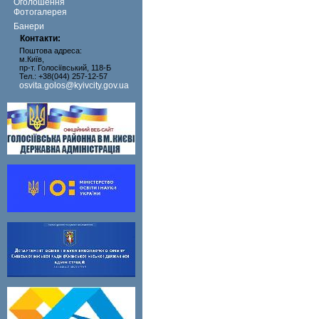
Оголошення
Фотогалерея
Банери
Контакти:
Поштова адреса:
м.Київ,
пр-т. Голосіївський, 118-Б
Тел.: +38(044) 257-12-57
osvita.golos@kyivcity.gov.ua