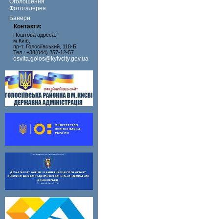
Оголошення
Фотогалерея
Банери
Контакти:
Поштова адреса:
м.Київ,
пр-т. Голосіївський, 118-Б
Тел.: +38(044) 257-12-57
osvita.golos@kyivcity.gov.ua