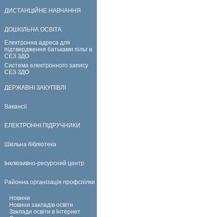
ДИСТАНЦІЙНЕ НАВЧАННЯ
ДОШКІЛЬНА ОСВІТА
Електронна адреса для
підтвердження батьками пільг в
СЕЗ ЗДО
Система електронного запису
СЕЗ ЗДО
ДЕРЖАВНІ ЗАКУПІВЛІ
Вакансії
ЕЛЕКТРОННІ ПІДРУЧНИКИ
Шкільна бібліотека
Інклюзивно-ресурсний центр
Районна організація профспілки
Новини
Новини закладів освіти
Заклади освіти в Інтернет