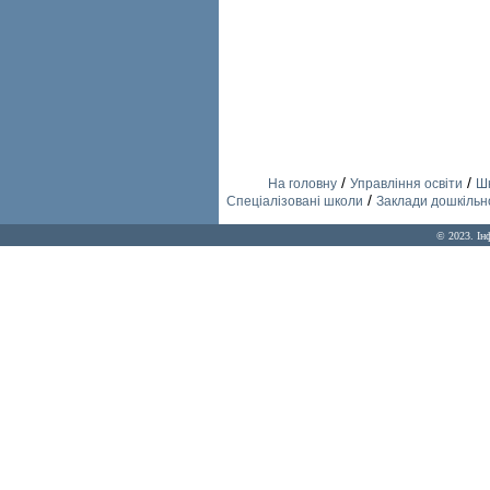
/
/
На головну
Управління освіти
Шк
/
Спеціалізовані школи
Заклади дошкільно
© 2023. Ін