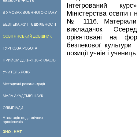
БЕЗБАР'ЄРНІСТЬ
Інтегрований курс
Міністерства освіти і 
В УМОВАХ ВОЄННОГО СТАНУ
№ 1116. Матеріали 
БЕЗПЕКА ЖИТТЄДІЯЛЬНОСТІ
викладачок Осере
орієнтовані на фор
ОСВІТЯНСЬКИЙ ДОВІДНИК
безпекової культури 
ГУРТКОВА РОБОТА
позиції учнів і учениць
ПРИЙОМ ДО 1-х і 10-х КЛАСІВ
УЧИТЕЛЬ РОКУ
Методичні рекомендації
МАЛА АКАДЕМІЯ НАУК
ОЛІМПІАДИ
Атестація педагогічних
працівників
ЗНО - НМТ