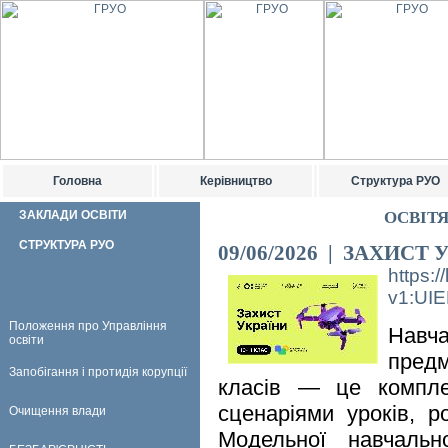
Головна
Керівництво
Структура РУО
ЗАКЛАДИ ОСВІТИ
ОСВІТ
СТРУКТУРА РУО
09/06/2026 | ЗАХИСТ 
https:
v1:UI
Положення про Управління
Навч
освіти
предм
Запобігання і протидія корупції
класів — це комплек
сценаріями уроків, р
Очищення влади
Модельної навчальн