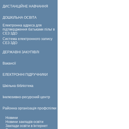
ДИСТАНЦІЙНЕ НАВЧАННЯ
ДОШКІЛЬНА ОСВІТА
Електронна адреса для
підтвердження батьками пільг в
СЕЗ ЗДО
Система електронного запису
СЕЗ ЗДО
ДЕРЖАВНІ ЗАКУПІВЛІ
Вакансії
ЕЛЕКТРОННІ ПІДРУЧНИКИ
Шкільна бібліотека
Інклюзивно-ресурсний центр
Районна організація профспілки
Новини
Новини закладів освіти
Заклади освіти в Інтернет