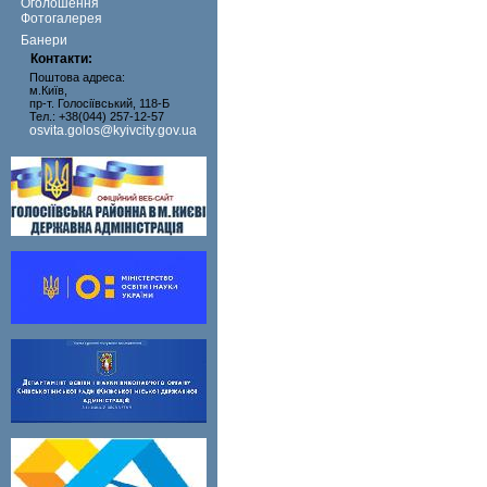
Оголошення
Фотогалерея
Банери
Контакти:
Поштова адреса:
м.Київ,
пр-т. Голосіївський, 118-Б
Тел.: +38(044) 257-12-57
osvita.golos@kyivcity.gov.ua