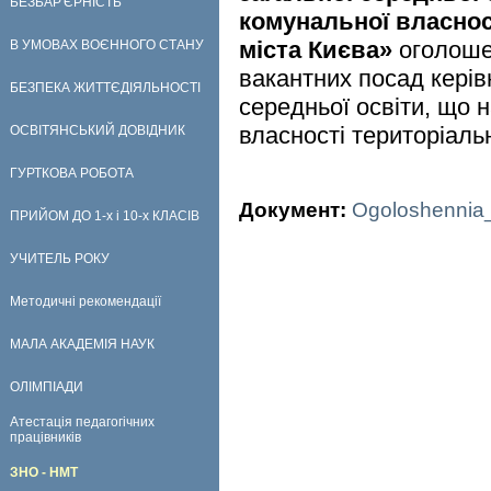
БЕЗБАР'ЄРНІСТЬ
комунальної власнос
міста Києва»
оголоше
В УМОВАХ ВОЄННОГО СТАНУ
вакантних посад керів
БЕЗПЕКА ЖИТТЄДІЯЛЬНОСТІ
середньої освіти, що 
власності територіаль
ОСВІТЯНСЬКИЙ ДОВІДНИК
ГУРТКОВА РОБОТА
Документ:
Ogoloshennia_
ПРИЙОМ ДО 1-х і 10-х КЛАСІВ
УЧИТЕЛЬ РОКУ
Методичні рекомендації
МАЛА АКАДЕМІЯ НАУК
ОЛІМПІАДИ
Атестація педагогічних
працівників
ЗНО - НМТ