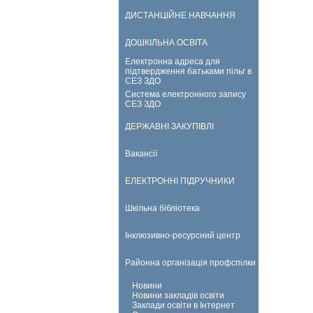
ДИСТАНЦІЙНЕ НАВЧАННЯ
ДОШКІЛЬНА ОСВІТА
Електронна адреса для
підтвердження батьками пільг в
СЕЗ ЗДО
Система електронного запису
СЕЗ ЗДО
ДЕРЖАВНІ ЗАКУПІВЛІ
Вакансії
ЕЛЕКТРОННІ ПІДРУЧНИКИ
Шкільна бібліотека
Інклюзивно-ресурсний центр
Районна організація профспілки
Новини
Новини закладів освіти
Заклади освіти в Інтернет