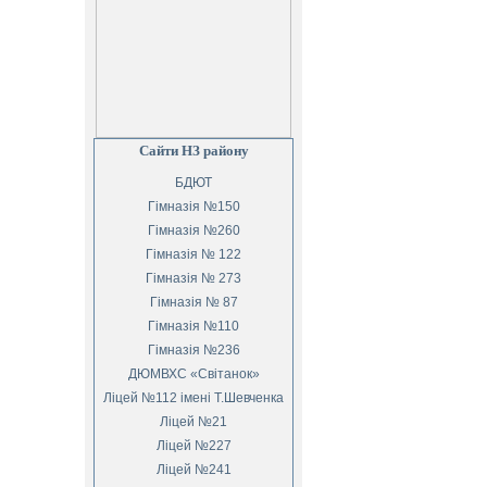
Сайти НЗ району
БДЮТ
Гімназія №150
Гімназія №260
Гімназія № 122
Гімназія № 273
Гімназія № 87
Гімназія №110
Гімназія №236
ДЮМВХС «Світанок»
Ліцей №112 імені Т.Шевченка
Ліцей №21
Ліцей №227
Ліцей №241