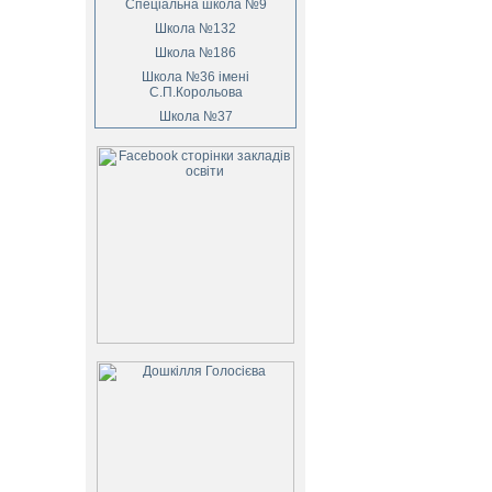
Спеціальна школа №9
Школа №132
Школа №186
Школа №36 імені
С.П.Корольова
Школа №37