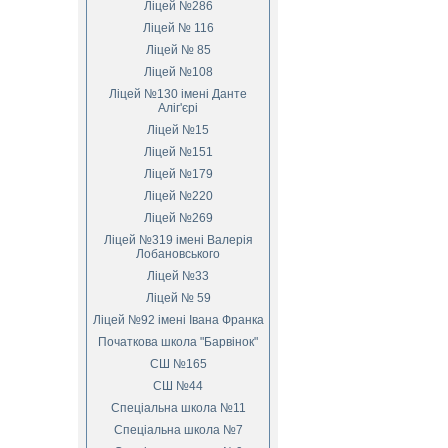
Ліцей №286
Ліцей № 116
Ліцей № 85
Ліцей №108
Ліцей №130 імені Данте
Аліг'єрі
Ліцей №15
Ліцей №151
Ліцей №179
Ліцей №220
Ліцей №269
Ліцей №319 імені Валерія
Лобановського
Ліцей №33
Ліцей № 59
Ліцей №92 імені Івана Франка
Початкова школа "Барвінок"
СШ №165
СШ №44
Спеціальна школа №11
Спеціальна школа №7