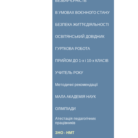
БЕЗБАР'ЄРНІСТЬ
В УМОВАХ ВОЄННОГО СТАНУ
БЕЗПЕКА ЖИТТЄДІЯЛЬНОСТІ
ОСВІТЯНСЬКИЙ ДОВІДНИК
ГУРТКОВА РОБОТА
ПРИЙОМ ДО 1-х і 10-х КЛАСІВ
УЧИТЕЛЬ РОКУ
Методичні рекомендації
МАЛА АКАДЕМІЯ НАУК
ОЛІМПІАДИ
Атестація педагогічних
працівників
ЗНО - НМТ