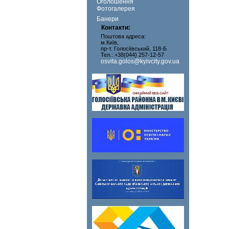
Оголошення
Фотогалерея
Банери
Контакти:
Поштова адреса:
м.Київ,
пр-т. Голосіївський, 118-Б
Тел.: +38(044) 257-12-57
osvita.golos@kyivcity.gov.ua