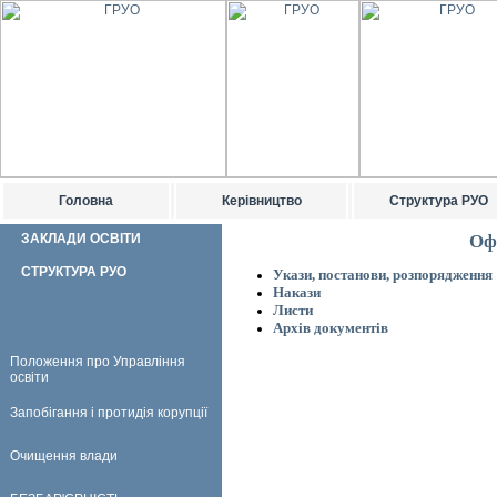
Головна
Керівництво
Структура РУО
ЗАКЛАДИ ОСВІТИ
Оф
СТРУКТУРА РУО
Укази, постанови, розпорядження
Накази
Листи
Архів документів
Положення про Управління
освіти
Запобігання і протидія корупції
Очищення влади