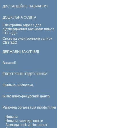
ДИСТАНЦІЙНЕ НАВЧАННЯ
ДОШКІЛЬНА ОСВІТА
Електронна адреса для
підтвердження батьками пільг в
СЕЗ ЗДО
Система електронного запису
СЕЗ ЗДО
ДЕРЖАВНІ ЗАКУПІВЛІ
Вакансії
ЕЛЕКТРОННІ ПІДРУЧНИКИ
Шкільна бібліотека
Інклюзивно-ресурсний центр
Районна організація профспілки
Новини
Новини закладів освіти
Заклади освіти в Інтернет