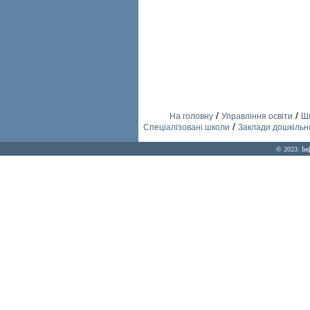
/
/
На головну
Управління освіти
Шк
/
Спеціалізовані школи
Заклади дошкільно
© 2023. Ін