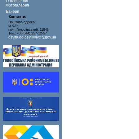
Оголошення
Фотогалерея
Банери
Контакти:
Поштова адреса:
м.Київ,
пр-т. Голосіївський, 118-Б
Тел.: +38(044) 257-12-57
osvita.golos@kyivcity.gov.ua