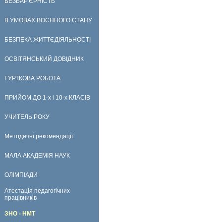
БЕЗБАР'ЄРНІСТЬ
В УМОВАХ ВОЄННОГО СТАНУ
БЕЗПЕКА ЖИТТЄДІЯЛЬНОСТІ
ОСВІТЯНСЬКИЙ ДОВІДНИК
ГУРТКОВА РОБОТА
ПРИЙОМ ДО 1-х і 10-х КЛАСІВ
УЧИТЕЛЬ РОКУ
Методичні рекомендації
МАЛА АКАДЕМІЯ НАУК
ОЛІМПІАДИ
Атестація педагогічних
працівників
ЗНО - НМТ